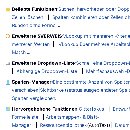
Beliebte Funktionen
:
Suchen, hervorheben oder Doppe
Zeilen löschen
|
Spalten kombinieren oder Zellen o
Runden ohne Formel
...
Erweiterte SVERWEIS
:
VLookup mit mehreren Kriteri
mehreren Werten
|
VLookup über mehrere Arbeitsbl
Match
....
Erweiterte Dropdown-Liste
:
Schnell eine Dropdown-L
|
Abhängige Dropdown-Liste
|
Mehrfachauswahl-D
Spalten-Manager
:
Eine bestimmte Anzahl von Spalte
verschieben
|
Sichtbarkeitsstatus ausgeblendeter Spal
Spalten vergleichen
...
Hervorgehobene Funktionen
:
Gitterfokus
|
Entwur
Formelleiste
|
Arbeitsmappen- & Blatt-
Manager
|
Ressourcenbibliothek
(AutoText)
|
Datum