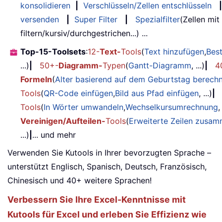
konsolidieren
|
Verschlüsseln/Zellen entschlüsseln
|
versenden
|
Super Filter
|
Spezialfilter
(Zellen mit
filtern/kursiv/durchgestrichen...) ...
Top-15-Toolsets
:
12-
Text-
Tools
(
Text hinzufügen
,
Bes
...)
|
50+-
Diagramm-
Typen
(
Gantt-Diagramm
, ...)
|
4
Formeln
(
Alter basierend auf dem Geburtstag berech
Tools
(
QR-Code einfügen
,
Bild aus Pfad einfügen
, ...)
|
Tools
(
In Wörter umwandeln
,
Wechselkursumrechnung
,
Vereinigen/Aufteilen-
Tools
(
Erweiterte Zeilen zusa
...)
|
... und mehr
Verwenden Sie Kutools in Ihrer bevorzugten Sprache –
unterstützt Englisch, Spanisch, Deutsch, Französisch,
Chinesisch und 40+ weitere Sprachen!
Verbessern Sie Ihre Excel-Kenntnisse mit
Kutools für Excel und erleben Sie Effizienz wie