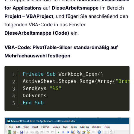
for Applications
auf
DieseArbeitsmappe
im Bereich
Projekt – VBAProject
, und fügen Sie anschließend den
folgenden VBA-Code in das Fenster
DieseArbeitsmappe (Code)
ein.
VBA-Code: PivotTable-Slicer standardmäßig auf
Mehrfachauswahl festlegen
Copy
Private
Sub
 Workbook_Open
(
)
ActiveSheet
.
Shapes
.
Range
(
Array
(
"Branc
SendKeys 
"%S"
End
Sub