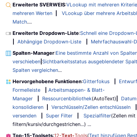
Erweiterte SVERWEIS
:
VLookup mit mehreren Kriteri
mehreren Werten
|
VLookup über mehrere Arbeitsbl
Match
....
Erweiterte Dropdown-Liste
:
Schnell eine Dropdown-L
|
Abhängige Dropdown-Liste
|
Mehrfachauswahl-D
Spalten-Manager
:
Eine bestimmte Anzahl von Spalte
verschieben
|
Sichtbarkeitsstatus ausgeblendeter Spal
Spalten vergleichen
...
Hervorgehobene Funktionen
:
Gitterfokus
|
Entwur
Formelleiste
|
Arbeitsmappen- & Blatt-
Manager
|
Ressourcenbibliothek
(AutoText)
|
Datum
konsolidieren
|
Verschlüsseln/Zellen entschlüsseln
|
versenden
|
Super Filter
|
Spezialfilter
(Zellen mit
filtern/kursiv/durchgestrichen...) ...
Top-15-Toolsets
:
12-
Text-
Tools
(
Text hinzufügen
,
Bes