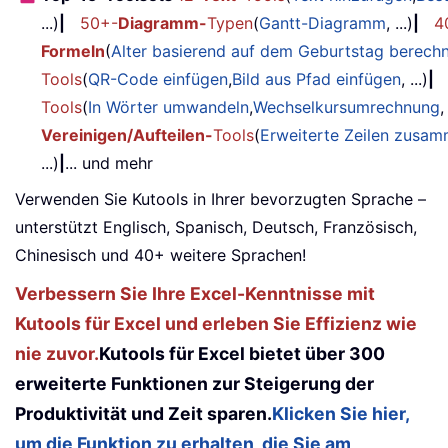
...)
|
50+-
Diagramm-
Typen
(
Gantt-Diagramm
, ...)
|
4
Formeln
(
Alter basierend auf dem Geburtstag berech
Tools
(
QR-Code einfügen
,
Bild aus Pfad einfügen
, ...)
|
Tools
(
In Wörter umwandeln
,
Wechselkursumrechnung
,
Vereinigen/Aufteilen-
Tools
(
Erweiterte Zeilen zusa
...)
|
... und mehr
Verwenden Sie Kutools in Ihrer bevorzugten Sprache –
unterstützt Englisch, Spanisch, Deutsch, Französisch,
Chinesisch und 40+ weitere Sprachen!
Verbessern Sie Ihre Excel-Kenntnisse mit
Kutools für Excel und erleben Sie Effizienz wie
nie zuvor.
Kutools für Excel bietet über 300
erweiterte Funktionen zur Steigerung der
Produktivität und Zeit sparen.
Klicken Sie hier,
um die Funktion zu erhalten, die Sie am