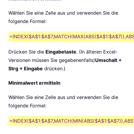
Wählen Sie eine Zelle aus und verwenden Sie die
folgende Formel:
=INDEX($A$1:$A$7,MATCH(MAX(ABS($A$1:$A$7)),ABS(
Drücken Sie die
Eingabetaste
. (In älteren Excel-
Versionen müssen Sie gegebenenfalls)
Umschalt +
Strg + Eingabe
drücken.)
Minimalwert ermitteln
Wählen Sie eine Zelle aus und verwenden Sie die
folgende Formel:
=INDEX($A$1:$A$7,MATCH(MIN(ABS($A$1:$A$7)),ABS(