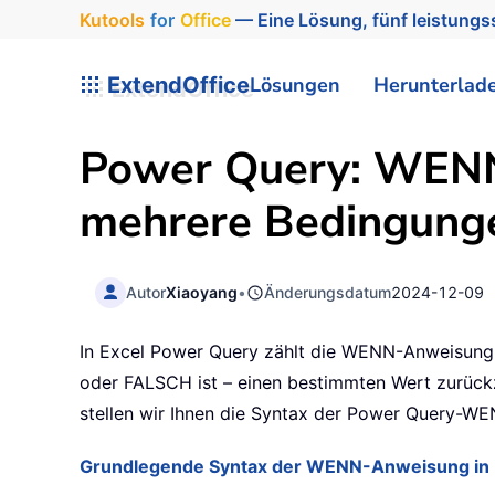
Kutools
for
Office
— Eine Lösung, fünf leistungss
ExtendOffice
Lösungen
Herunterlad
Power Query: WENN
mehrere Bedingung
Autor
Xiaoyang
•
Änderungsdatum
2024-12-09
In Excel Power Query zählt die WENN-Anweisung 
oder FALSCH ist – einen bestimmten Wert zurückz
stellen wir Ihnen die Syntax der Power Query-
Grundlegende Syntax der WENN-Anweisung in