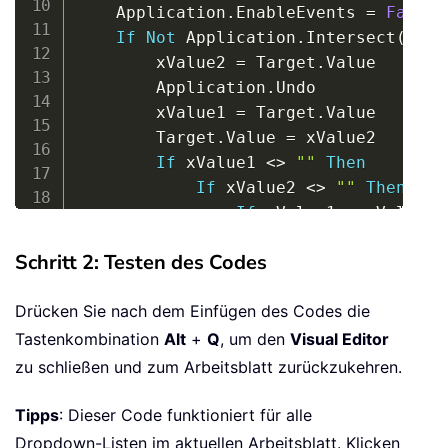
    Application
.
EnableEvents 
=
False
If
Not
 Application
.
Intersect
(
Targ
        xValue2 
=
 Target
.
Value

        Application
.
Undo

        xValue1 
=
 Target
.
Value

        Target
.
Value 
=
 xValue2

If
 xValue1 
<
>
""
Then
If
 xValue2 
<
>
""
Then
If
 xValue1 
=
 xValue2 
                   InStr
(
1
,
 xValue1
,
Schritt 2: Testen des Codes
                   InStr
(
1
,
 xValue1
,
 
                    Target
.
Value 
=
 xV
Drücken Sie nach dem Einfügen des Codes die
Else
                    Target
.
Value 
=
 xV
Tastenkombination
Alt
+
Q
, um den
Visual Editor
End
If
zu schließen und zum Arbeitsblatt zurückzukehren.
End
If
End
If
Tipps
: Dieser Code funktioniert für alle
End
If
Dropdown-Listen im aktuellen Arbeitsblatt. Klicken