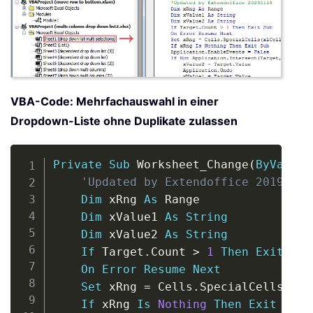
VBA-Code: Mehrfachauswahl in einer
Dropdown-Liste ohne Duplikate zulassen
Copy
Private
Sub
 Worksheet_Change
(
ByVal
 Ta
'Updated by Extendoffice 2019/11/
Dim
 xRng 
As
 Range

Dim
 xValue1 
As
String
Dim
 xValue2 
As
String
If
 Target
.
Count 
>
1
Then
Exit
Sub
On
Error
Resume
Next
Set
 xRng 
=
 Cells
.
SpecialCells
(
xlC
If
 xRng 
Is
Nothing
Then
Exit
Sub