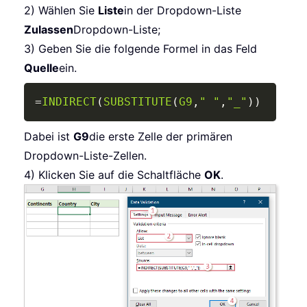
2) Wählen Sie
Liste
in der Dropdown-Liste
Zulassen
Dropdown-Liste;
3) Geben Sie die folgende Formel in das Feld
Quelle
ein.
Copy
=
INDIRECT
(
SUBSTITUTE
(
G9
,
" "
,
"_"
)
)
Dabei ist
G9
die erste Zelle der primären
Dropdown-Liste-Zellen.
4) Klicken Sie auf die Schaltfläche
OK
.