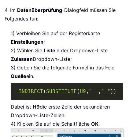
4. Im
Datenüberprüfung
-Dialogfeld müssen Sie
Folgendes tun:
1) Verbleiben Sie auf der Registerkarte
Einstellungen
;
2) Wählen Sie
Liste
in der Dropdown-Liste
Zulassen
Dropdown-Liste;
3) Geben Sie die folgende Formel in das Feld
Quelle
ein.
Copy
=
INDIRECT
(
SUBSTITUTE
(
H9
,
" "
,
"_"
)
)
Dabei ist
H9
die erste Zelle der sekundären
Dropdown-Liste-Zellen.
4) Klicken Sie auf die Schaltfläche
OK
.