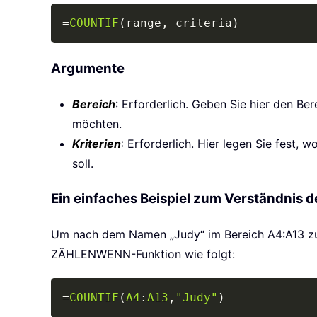
=
COUNTIF
(
range
,
 criteria
)
Argumente
Bereich
: Erforderlich. Geben Sie hier den Ber
möchten.
Kriterien
: Erforderlich. Hier legen Sie fest,
soll.
Ein einfaches Beispiel zum Verständni
Um nach dem Namen „Judy“ im Bereich A4:A13 zu
ZÄHLENWENN-Funktion wie folgt:
=
COUNTIF
(
A4
:
A13
,
"Judy"
)