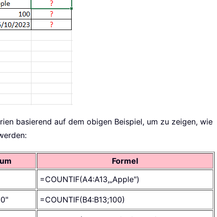
rien basierend auf dem obigen Beispiel, um zu zeigen, wie
 werden:
ium
Formel
=COUNTIF(A4:A13,„Apple")
00"
=COUNTIF(B4:B13;100)