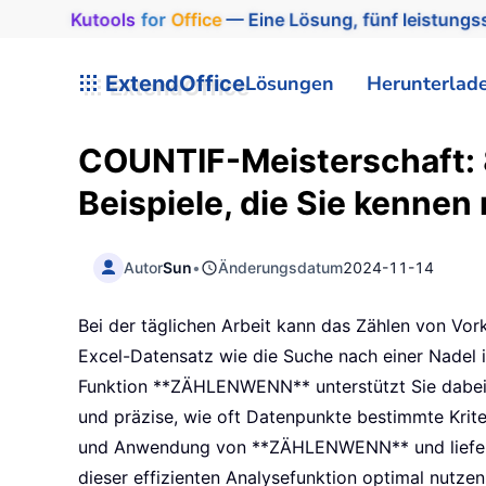
Kutools
for
Office
— Eine Lösung, fünf leistungss
ExtendOffice
Lösungen
Herunterlad
COUNTIF-Meisterschaft: 
Beispiele, die Sie kenne
Autor
Sun
•
Änderungsdatum
2024-11-14
Bei der täglichen Arbeit kann das Zählen von Vo
Excel-Datensatz wie die Suche nach einer Nadel 
Funktion **ZÄHLENWENN** unterstützt Sie dabei. M
und präzise, wie oft Datenpunkte bestimmte Kriteri
und Anwendung von **ZÄHLENWENN** und liefern a
dieser effizienten Analysefunktion optimal nutze