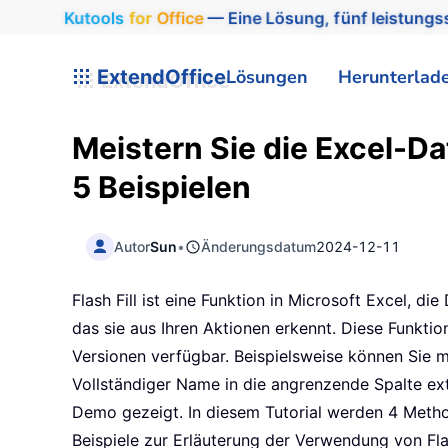
Kutools
for
Office
— Eine Lösung, fünf leistungss
ExtendOffice
Lösungen
Herunterlad
Meistern Sie die Excel-Dat
5 Beispielen
Autor
Sun
•
Änderungsdatum
2024-12-11
Flash Fill ist eine Funktion in Microsoft Excel, d
das sie aus Ihren Aktionen erkennt. Diese Funktio
Versionen verfügbar. Beispielsweise können Sie mi
Vollständiger Name in die angrenzende Spalte ext
Demo gezeigt. In diesem Tutorial werden 4 Metho
Beispiele zur Erläuterung der Verwendung von Flash