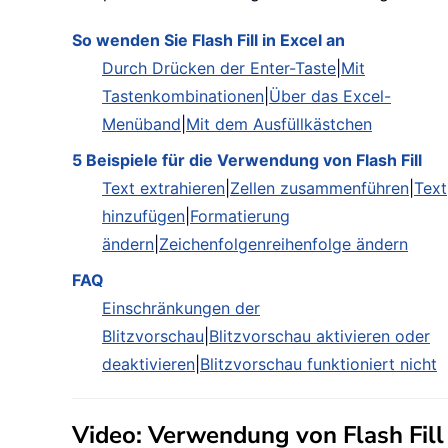
So wenden Sie Flash Fill in Excel an
Durch Drücken der Enter-Taste
|
Mit
Tastenkombinationen
|
Über das Excel-
Menüband
|
Mit dem Ausfüllkästchen
5 Beispiele für die Verwendung von Flash Fill
Text extrahieren
|
Zellen zusammenführen
|
Text
hinzufügen
|
Formatierung
ändern
|
Zeichenfolgenreihenfolge ändern
FAQ
Einschränkungen der
Blitzvorschau
|
Blitzvorschau aktivieren oder
deaktivieren
|
Blitzvorschau funktioniert nicht
Video: Verwendung von Flash Fill