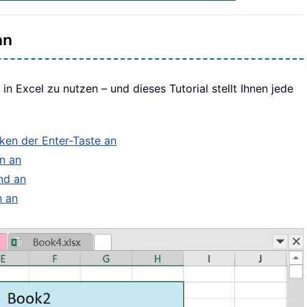
an
 in Excel zu nutzen – und dieses Tutorial stellt Ihnen jede
ken der Enter-Taste an
n an
nd an
n an