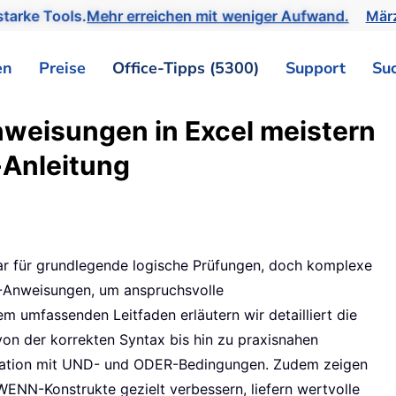
tarke Tools.
Mehr erreichen mit weniger Aufwand.
März
en
Preise
Office-Tipps (5300)
Support
Su
eisungen in Excel meistern
t-Anleitung
ar für grundlegende logische Prüfungen, doch komplexe
-Anweisungen, um anspruchsvolle
m umfassenden Leitfaden erläutern wir detailliert die
n der korrekten Syntax bis hin zu praxisnahen
ination mit UND- und ODER-Bedingungen. Zudem zeigen
 WENN-Konstrukte gezielt verbessern, liefern wertvolle