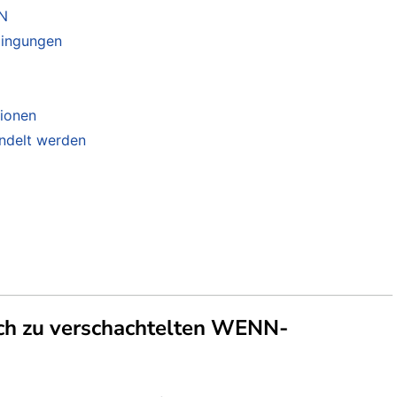
NN
dingungen
ionen
andelt werden
ch zu verschachtelten WENN-