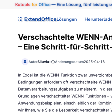
Kutools
for
Office
— Eine Lösung, fünf leistungss
ExtendOffice
Lösungen
Herunterlad
Verschachtelte WENN-Anw
– Eine Schritt-für-Schrit
Autor
Siluvia
•
Änderungsdatum
2025-04-18
In Excel ist die WENN-Funktion zwar unverzichtb
Bedingungen erfordern oft verschachtelte WENN
Datenverarbeitungsaufgaben zu meistern. In diese
Grundlagen verschachtelter WENN-Funktionen – vo
Anwendungsbeispielen, einschließlich der Komb
wir Ihnen, wie Sie die Lesbarkeit verschachtelter