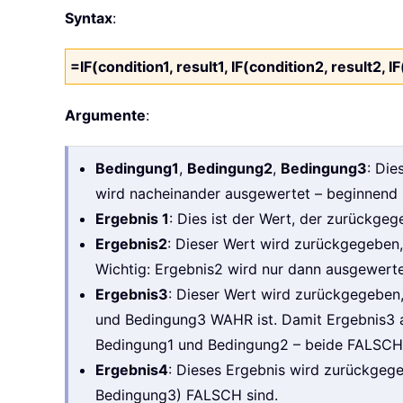
Syntax
:
=IF(condition1, result1, IF(condition2, result2, I
Argumente
:
Bedingung1
,
Bedingung2
,
Bedingung3
: Die
wird nacheinander ausgewertet – beginnend 
Ergebnis 1
: Dies ist der Wert, der zurückge
Ergebnis2
: Dieser Wert wird zurückgegebe
Wichtig: Ergebnis2 wird nur dann ausgewert
Ergebnis3
: Dieser Wert wird zurückgegebe
und Bedingung3 WAHR ist. Damit Ergebnis3 
Bedingung1 und Bedingung2 – beide FALSCH 
Ergebnis4
: Dieses Ergebnis wird zurückgeg
Bedingung3) FALSCH sind.