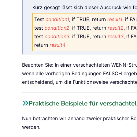
Kurz gesagt lässt sich dieser Ausdruck wie fol
Test
condition1
, if TRUE, return
result1
, if F
test
condition2
, if TRUE, return
result2
, if F
test
condition3
, if TRUE, return
result3
, if F
return
result4
Beachten Sie: In einer verschachtelten WENN-Str
wenn alle vorherigen Bedingungen FALSCH ergebe
entscheidend, um die Funktionsweise verschacht
Praktische Beispiele für verschach
Nun betrachten wir anhand zweier praktischer Be
werden.