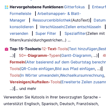
Hervorgehobene Funktionen
:
Gitterfokus
|
Entwur
Formelleiste
|
Arbeitsmappen- & Blatt-
Manager
|
Ressourcenbibliothek
(AutoText)
|
Datum
konsolidieren
|
Verschlüsseln/Zellen entschlüsseln
|
versenden
|
Super Filter
|
Spezialfilter
(Zellen mit
filtern/kursiv/durchgestrichen...) ...
Top-15-Toolsets
:
12-
Text-
Tools
(
Text hinzufügen
,
Bes
...)
|
50+-
Diagramm-
Typen
(
Gantt-Diagramm
, ...)
|
4
Formeln
(
Alter basierend auf dem Geburtstag berech
Tools
(
QR-Code einfügen
,
Bild aus Pfad einfügen
, ...)
|
Tools
(
In Wörter umwandeln
,
Wechselkursumrechnung
,
Vereinigen/Aufteilen-
Tools
(
Erweiterte Zeilen zusa
...)
|
... und mehr
Verwenden Sie Kutools in Ihrer bevorzugten Sprache –
unterstützt Englisch, Spanisch, Deutsch, Französisch,