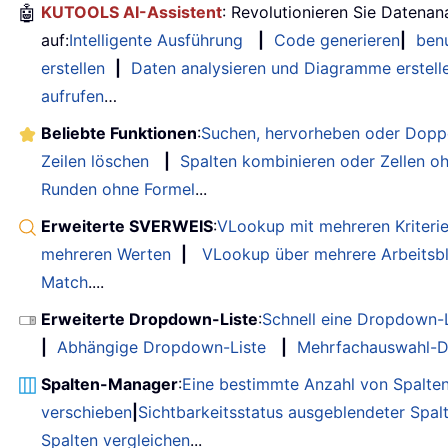
🤖
KUTOOLS AI-Assistent
: Revolutionieren Sie Datenan
auf:
Intelligente Ausführung
|
Code generieren
|
benu
erstellen
|
Daten analysieren und Diagramme erstell
aufrufen
…
Beliebte Funktionen
:
Suchen, hervorheben oder Doppe
Zeilen löschen
|
Spalten kombinieren oder Zellen o
Runden ohne Formel
...
Erweiterte SVERWEIS
:
VLookup mit mehreren Kriteri
mehreren Werten
|
VLookup über mehrere Arbeitsbl
Match
....
Erweiterte Dropdown-Liste
:
Schnell eine Dropdown-L
|
Abhängige Dropdown-Liste
|
Mehrfachauswahl-D
Spalten-Manager
:
Eine bestimmte Anzahl von Spalte
verschieben
|
Sichtbarkeitsstatus ausgeblendeter Spal
Spalten vergleichen
...