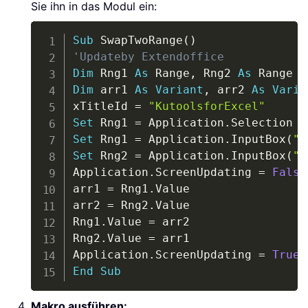
Sie ihn in das Modul ein:
Copy
Sub
 SwapTwoRange
(
)
'Updateby Extendoffice
Dim
 Rng1 
As
 Range
,
 Rng2 
As
Dim
 arr1 
As
Variant
,
 arr2 
As
Varia
xTitleId 
=
"KutoolsforExcel"
Set
 Rng1 
=
 Application
.
Set
 Rng1 
=
 Application
.
InputBox
(
"R
Set
 Rng2 
=
 Application
.
InputBox
(
"R
Application
.
ScreenUpdating 
=
False
arr1 
=
 Rng1
.
Value

arr2 
=
 Rng2
.
Value

Rng1
.
Value 
=
 arr2

Rng2
.
Value 
=
 arr1

Application
.
ScreenUpdating 
=
True
End
Sub
Makro ausführen: