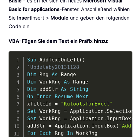
Basic
– es öffnet sich ein neues
Microsoft Visual
Basic for applications
-Fenster. Anschließend wählen
Sie
Insert
Insert >
Module
und geben den folgenden
Code ein:
VBA: Fügen Sie dem Text ein Präfix hinzu:
Copy
Sub
 AddTextOnLeft
(
)
'Updateby20131128
Dim
 Rng 
As
Dim
 WorkRng 
As
Dim
 addStr 
As
String
On
Error
Resume
Next
xTitleId 
=
"KutoolsforExcel"
Set
 WorkRng 
=
 Application
.
Set
 WorkRng 
=
 Application
.
InputBox
(
addStr 
=
 Application
.
InputBox
(
"Add 
For
Each
 Rng 
In
 WorkRng
