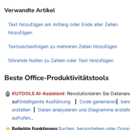
Verwandte Artikel
Text hinzufügen am Anfang oder Ende aller Zellen
hinzufügen
Textzeichenfolgen zu mehreren Zellen hinzufügen
führende Nullen zu Zahlen oder Text hinzufügen
Beste Office-Produktivitätstools
🤖
KUTOOLS AI-Assistent
: Revolutionieren Sie Datenan
auf:
Intelligente Ausführung
|
Code generieren
|
benu
erstellen
|
Daten analysieren und Diagramme erstell
aufrufen
…
Beliebte Funktionen
:
Suchen, hervorheben oder Doppe