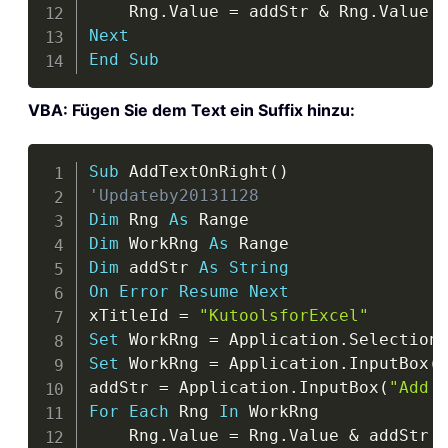
    Rng
.
Value 
=
 addStr 
&
 Rng
.
Next
End
Sub
VBA: Fügen Sie dem Text ein Suffix hinzu:
Copy
Sub
 AddTextOnRight
(
)
'Updateby20131128
Dim
 Rng 
As
Dim
 WorkRng 
As
Dim
 addStr 
As
String
On
Error
Resume
Next
xTitleId 
=
"KutoolsforExcel"
Set
 WorkRng 
=
 Application
.
Set
 WorkRng 
=
 Application
.
InputBox
(
addStr 
=
 Application
.
InputBox
(
"Add 
For
Each
 Rng 
In
 WorkRng

    Rng
.
Value 
=
 Rng
.
Value 
&