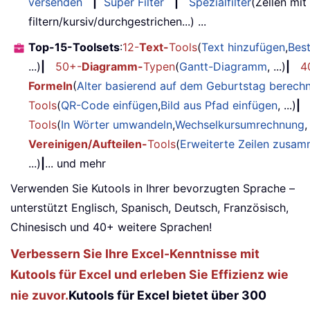
versenden
|
Super Filter
|
Spezialfilter
(Zellen mit
filtern/kursiv/durchgestrichen...) ...
Top-15-Toolsets
:
12-
Text-
Tools
(
Text hinzufügen
,
Bes
...)
|
50+-
Diagramm-
Typen
(
Gantt-Diagramm
, ...)
|
4
Formeln
(
Alter basierend auf dem Geburtstag berech
Tools
(
QR-Code einfügen
,
Bild aus Pfad einfügen
, ...)
|
Tools
(
In Wörter umwandeln
,
Wechselkursumrechnung
,
Vereinigen/Aufteilen-
Tools
(
Erweiterte Zeilen zusa
...)
|
... und mehr
Verwenden Sie Kutools in Ihrer bevorzugten Sprache –
unterstützt Englisch, Spanisch, Deutsch, Französisch,
Chinesisch und 40+ weitere Sprachen!
Verbessern Sie Ihre Excel-Kenntnisse mit
Kutools für Excel und erleben Sie Effizienz wie
nie zuvor.
Kutools für Excel bietet über 300