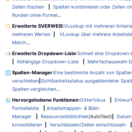
Zeilen löschen
|
Spalten kombinieren oder Zellen o
Runden ohne Formel
...
Erweiterte SVERWEIS
:
VLookup mit mehreren Kriteri
mehreren Werten
|
VLookup über mehrere Arbeitsbl
Match
....
Erweiterte Dropdown-Liste
:
Schnell eine Dropdown-L
|
Abhängige Dropdown-Liste
|
Mehrfachauswahl-D
Spalten-Manager
:
Eine bestimmte Anzahl von Spalte
verschieben
|
Sichtbarkeitsstatus ausgeblendeter Spal
Spalten vergleichen
...
Hervorgehobene Funktionen
:
Gitterfokus
|
Entwur
Formelleiste
|
Arbeitsmappen- & Blatt-
Manager
|
Ressourcenbibliothek
(AutoText)
|
Datum
konsolidieren
|
Verschlüsseln/Zellen entschlüsseln
|