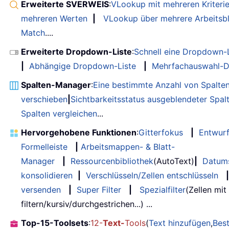
Erweiterte SVERWEIS
:
VLookup mit mehreren Kriteri
mehreren Werten
|
VLookup über mehrere Arbeitsbl
Match
....
Erweiterte Dropdown-Liste
:
Schnell eine Dropdown-L
|
Abhängige Dropdown-Liste
|
Mehrfachauswahl-D
Spalten-Manager
:
Eine bestimmte Anzahl von Spalte
verschieben
|
Sichtbarkeitsstatus ausgeblendeter Spal
Spalten vergleichen
...
Hervorgehobene Funktionen
:
Gitterfokus
|
Entwur
Formelleiste
|
Arbeitsmappen- & Blatt-
Manager
|
Ressourcenbibliothek
(AutoText)
|
Datum
konsolidieren
|
Verschlüsseln/Zellen entschlüsseln
|
versenden
|
Super Filter
|
Spezialfilter
(Zellen mit
filtern/kursiv/durchgestrichen...) ...
Top-15-Toolsets
:
12-
Text-
Tools
(
Text hinzufügen
,
Bes