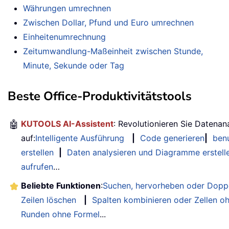
Währungen umrechnen
Zwischen Dollar, Pfund und Euro umrechnen
Einheitenumrechnung
Zeitumwandlung-Maßeinheit zwischen Stunde,
Minute, Sekunde oder Tag
Beste Office-Produktivitätstools
🤖
KUTOOLS AI-Assistent
: Revolutionieren Sie Datenan
auf:
Intelligente Ausführung
|
Code generieren
|
benu
erstellen
|
Daten analysieren und Diagramme erstell
aufrufen
…
Beliebte Funktionen
:
Suchen, hervorheben oder Doppe
Zeilen löschen
|
Spalten kombinieren oder Zellen o
Runden ohne Formel
...