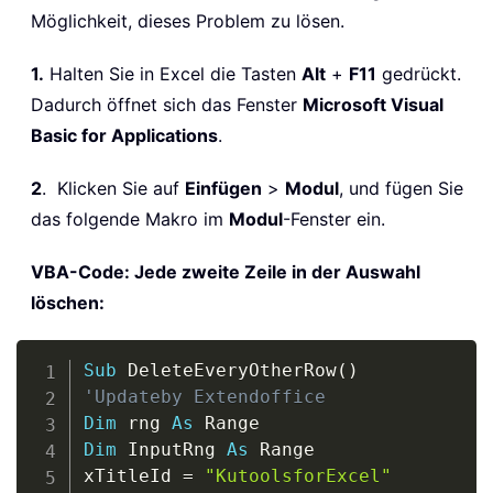
Möglichkeit, dieses Problem zu lösen.
1.
Halten Sie in Excel die Tasten
Alt
+
F11
gedrückt.
Dadurch öffnet sich das Fenster
Microsoft Visual
Basic for Applications
.
2
. Klicken Sie auf
Einfügen
>
Modul
, und fügen Sie
das folgende Makro im
Modul
-Fenster ein.
VBA-Code: Jede zweite Zeile in der Auswahl
löschen:
Copy
Sub
 DeleteEveryOtherRow
(
)
'Updateby Extendoffice
Dim
 rng 
As
Dim
 InputRng 
As
 Range

xTitleId 
=
"KutoolsforExcel"