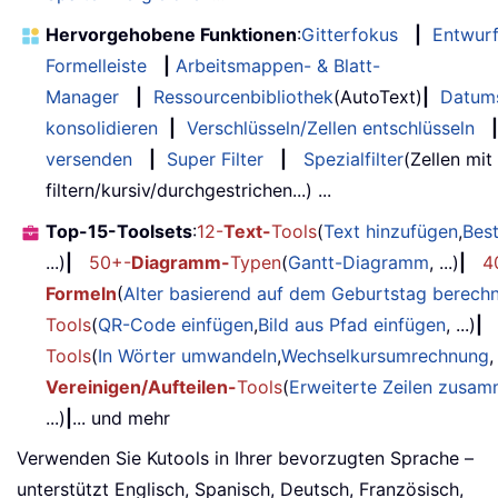
Hervorgehobene Funktionen
:
Gitterfokus
|
Entwur
Formelleiste
|
Arbeitsmappen- & Blatt-
Manager
|
Ressourcenbibliothek
(AutoText)
|
Datum
konsolidieren
|
Verschlüsseln/Zellen entschlüsseln
|
versenden
|
Super Filter
|
Spezialfilter
(Zellen mit
filtern/kursiv/durchgestrichen...) ...
Top-15-Toolsets
:
12-
Text-
Tools
(
Text hinzufügen
,
Bes
...)
|
50+-
Diagramm-
Typen
(
Gantt-Diagramm
, ...)
|
4
Formeln
(
Alter basierend auf dem Geburtstag berech
Tools
(
QR-Code einfügen
,
Bild aus Pfad einfügen
, ...)
|
Tools
(
In Wörter umwandeln
,
Wechselkursumrechnung
,
Vereinigen/Aufteilen-
Tools
(
Erweiterte Zeilen zusa
...)
|
... und mehr
Verwenden Sie Kutools in Ihrer bevorzugten Sprache –
unterstützt Englisch, Spanisch, Deutsch, Französisch,