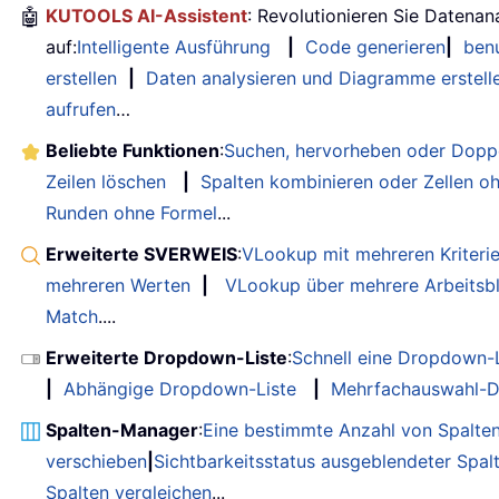
🤖
KUTOOLS AI-Assistent
: Revolutionieren Sie Datenan
auf:
Intelligente Ausführung
|
Code generieren
|
benu
erstellen
|
Daten analysieren und Diagramme erstell
aufrufen
…
Beliebte Funktionen
:
Suchen, hervorheben oder Doppe
Zeilen löschen
|
Spalten kombinieren oder Zellen o
Runden ohne Formel
...
Erweiterte SVERWEIS
:
VLookup mit mehreren Kriteri
mehreren Werten
|
VLookup über mehrere Arbeitsbl
Match
....
Erweiterte Dropdown-Liste
:
Schnell eine Dropdown-L
|
Abhängige Dropdown-Liste
|
Mehrfachauswahl-D
Spalten-Manager
:
Eine bestimmte Anzahl von Spalte
verschieben
|
Sichtbarkeitsstatus ausgeblendeter Spal
Spalten vergleichen
...