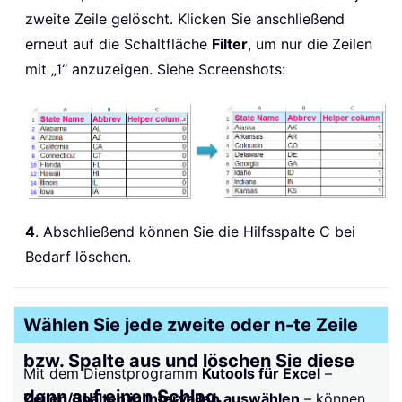
zweite Zeile gelöscht. Klicken Sie anschließend
erneut auf die Schaltfläche
Filter
, um nur die Zeilen
mit „1“ anzuzeigen. Siehe Screenshots:
4
. Abschließend können Sie die Hilfsspalte C bei
Bedarf löschen.
Wählen Sie jede zweite oder n-te Zeile
bzw. Spalte aus und löschen Sie diese
Mit dem Dienstprogramm
Kutools für Excel
–
dann auf einen Schlag.
Zeilen/Spalten in Intervallen auswählen
– können