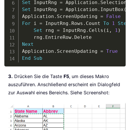
Set
 InputRng 
=
 Application
.
Set
 InputRng 
=
 Application
.
InputBox
(
"
Application
.
ScreenUpdating 
=
False
For
 i 
=
 InputRng
.
Rows
.
Count 
To
1
Step
Set
 rng 
=
 InputRng
.
Cells
(
i
,
1
)
    rng
.
EntireRow
.
Next
Application
.
ScreenUpdating 
=
True
End
Sub
3.
Drücken Sie die Taste
F5
, um dieses Makro
auszuführen. Anschließend erscheint ein Dialogfeld
zur Auswahl eines Bereichs. Siehe Screenshot: