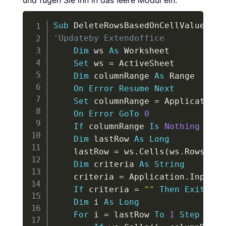
Copy
Sub
 DeleteRowsBasedOnCellValue
(
)
'Updateby Extendoffice
Dim
 ws 
As
 Worksheet

Set
 ws 
=
 ActiveSheet

Dim
 columnRange 
As
 Range

On
Error
Resume
Next
Set
 columnRange 
=
 Application
.
On
Error
GoTo
0
If
 columnRange 
Is
Nothing
Then
Dim
 lastRow 
As
Long
    lastRow 
=
 ws
.
Cells
(
ws
.
Rows
.
Cou
Dim
 criteria 
As
String
    criteria 
=
 Application
.
InputBo
If
 criteria 
=
""
Then
Exit
Sub
Dim
 i 
As
Long
For
 i 
=
 lastRow 
To
1
Step
-
1