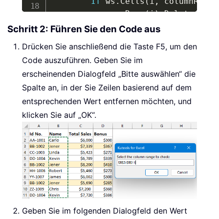
If
 ws
.
Cells
(
i
,
 columnRange
            ws
.
Rows
(
i
)
.
Delete

End
If
Schritt 2: Führen Sie den Code aus
Next
Drücken Sie anschließend die Taste F5, um den
End
Sub
Code auszuführen. Geben Sie im
erscheinenden Dialogfeld „Bitte auswählen“ die
Spalte an, in der Sie Zeilen basierend auf dem
entsprechenden Wert entfernen möchten, und
klicken Sie auf „OK“.
Geben Sie im folgenden Dialogfeld den Wert