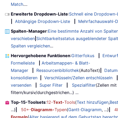
Match
....
Erweiterte Dropdown-Liste
:
Schnell eine Dropdown-L
|
Abhängige Dropdown-Liste
|
Mehrfachauswahl-D
Spalten-Manager
:
Eine bestimmte Anzahl von Spalte
verschieben
|
Sichtbarkeitsstatus ausgeblendeter Spal
Spalten vergleichen
...
Hervorgehobene Funktionen
:
Gitterfokus
|
Entwur
Formelleiste
|
Arbeitsmappen- & Blatt-
Manager
|
Ressourcenbibliothek
(AutoText)
|
Datum
konsolidieren
|
Verschlüsseln/Zellen entschlüsseln
|
versenden
|
Super Filter
|
Spezialfilter
(Zellen mit
filtern/kursiv/durchgestrichen...) ...
Top-15-Toolsets
:
12-
Text-
Tools
(
Text hinzufügen
,
Bes
...)
|
50+-
Diagramm-
Typen
(
Gantt-Diagramm
, ...)
|
4
Formeln
(
Alter basierend auf dem Geburtstag berech