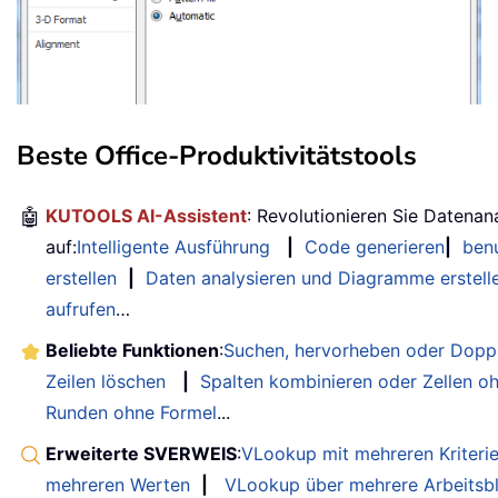
Beste Office-Produktivitätstools
🤖
KUTOOLS AI-Assistent
: Revolutionieren Sie Datenan
auf:
Intelligente Ausführung
|
Code generieren
|
benu
erstellen
|
Daten analysieren und Diagramme erstell
aufrufen
…
Beliebte Funktionen
:
Suchen, hervorheben oder Doppe
Zeilen löschen
|
Spalten kombinieren oder Zellen o
Runden ohne Formel
...
Erweiterte SVERWEIS
:
VLookup mit mehreren Kriteri
mehreren Werten
|
VLookup über mehrere Arbeitsbl