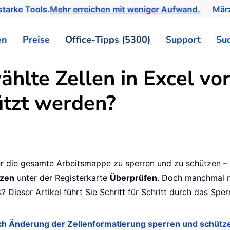
tarke Tools.
Mehr erreichen mit weniger Aufwand.
März
en
Preise
Office-Tipps (5300)
Support
Su
lte Zellen in Excel vo
ützt werden?
er die gesamte Arbeitsmappe zu sperren und zu schützen – k
tzen
unter der Registerkarte
Überprüfen
. Doch manchmal m
? Dieser Artikel führt Sie Schritt für Schritt durch das Sp
ch Änderung der Zellenformatierung sperren und schütz