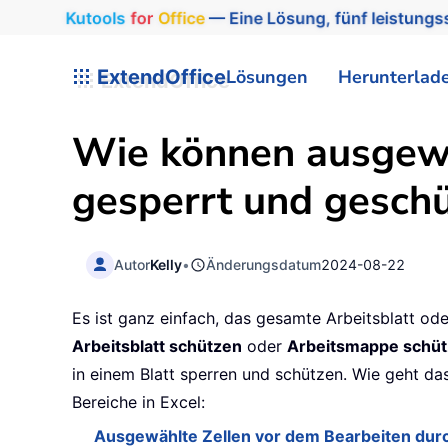
Kutools
for
Office
— Eine Lösung, fünf leistungss
ExtendOffice
Lösungen
Herunterlad
Wie können ausgewäh
gesperrt und gesch
Autor
Kelly
•
Änderungsdatum
2024-08-22
Es ist ganz einfach, das gesamte Arbeitsblatt od
Arbeitsblatt schützen
oder
Arbeitsmappe schü
in einem Blatt sperren und schützen. Wie geht das
Bereiche in Excel:
Ausgewählte Zellen vor dem Bearbeiten dur