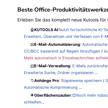
Beste Office-Produktivitätswerk
Erleben Sie das komplett neue Kutools für
🤖
KUTOOLS AI
:
Nutzt fortschrittliche KI-
Erweitern, Übersetzen und Verfassen von E-Ma
📧
E-Mail-Automatisierung
:
Automatische
CC/BCC basierend auf Regeln hinzufügen
/
Au
Mails automatisch in Einzelnachrichten aufteil
📨
E-Mail-Verwaltung
:
E-Mails zurückrufe
Erweiterte Suche
,
Ordner organisieren
…
📁
Anhänge Pro
:
Stapelweise speichern
/
S
Automatische Komprimierung
…
🌟
Oberflächenzauber
:
😊Noch mehr hübsc
schließen
...