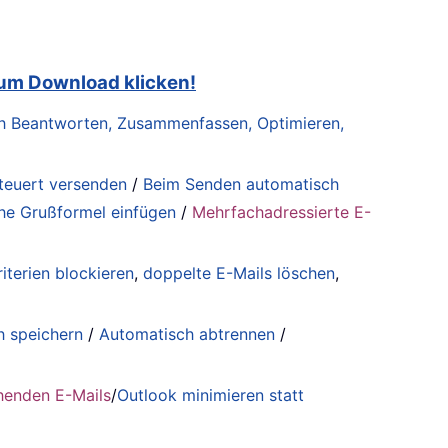
zum Download klicken!
lich Beantworten, Zusammenfassen, Optimieren,
steuert versenden
/
Beim Senden automatisch
he Grußformel einfügen
/
Mehrfachadressierte E-
iterien blockieren
,
doppelte E-Mails löschen
,
h speichern
/
Automatisch abtrennen
/
henden E-Mails
/
Outlook minimieren statt