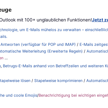
zeuge
 Outlook mit 100+ unglaublichen Funktionen!
Jetzt 
Technologie, um E-Mails mühelos zu verwalten – einschließ
ils.
 Antworten (verfügbar für POP und IMAP)
/
E-Mails zeitge
tomatische Weiterleitung (Erweiterte Regeln)
/
Automatisc
en
…
n
,
Betrugs-E-Mails anhand von Betreffzeilen und weiteren Kr
tapelweise lösen
/
Stapelweise komprimieren
/
Automatisc
he und coole Emojis
/
Benachrichtigung bei wichtigen einge