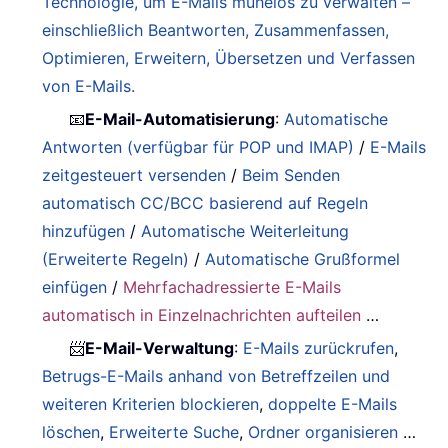
Technologie, um E-Mails mühelos zu verwalten –
einschließlich Beantworten, Zusammenfassen,
Optimieren, Erweitern, Übersetzen und Verfassen
von E-Mails.
📧
E-Mail-Automatisierung
:
Automatische
Antworten (verfügbar für POP und IMAP)
/
E-Mails
zeitgesteuert versenden
/
Beim Senden
automatisch CC/BCC basierend auf Regeln
hinzufügen
/
Automatische Weiterleitung
(Erweiterte Regeln)
/
Automatische Grußformel
einfügen
/
Mehrfachadressierte E-Mails
automatisch in Einzelnachrichten aufteilen
…
📨
E-Mail-Verwaltung
:
E-Mails zurückrufen
,
Betrugs-E-Mails anhand von Betreffzeilen und
weiteren Kriterien blockieren
,
doppelte E-Mails
löschen
,
Erweiterte Suche
,
Ordner organisieren
…