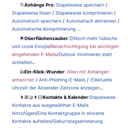
📁
Anhänge Pro
:
Stapelweise speichern
/
Stapelweise lösen
/
Stapelweise komprimieren
/
Automatisch speichern
/
Automatisch abtrennen
/
Automatische Komprimierung
…
🌟
Oberflächenzauber
:
😊Noch mehr hübsche
und coole Emojis
/
Benachrichtigung bei wichtigen
eingehenden E-Mails
/
Outlook minimieren statt
schließen
...
👍
Ein-Klick-Wunder
:
Allen mit Anhängen
antworten
/
Anti-Phishing-E-Mails
/
🕘Aktuelle
Uhrzeit der Absender-Zeitzone anzeigen
...
👩🏼‍🤝‍👩🏻
Kontakte & Kalender
:
Stapelweise
Kontakte aus ausgewählten E-Mails
hinzufügen
/
Eine Kontaktgruppe in einzelne
Kontakte aufteilen
/
Geburtstagserinnerung