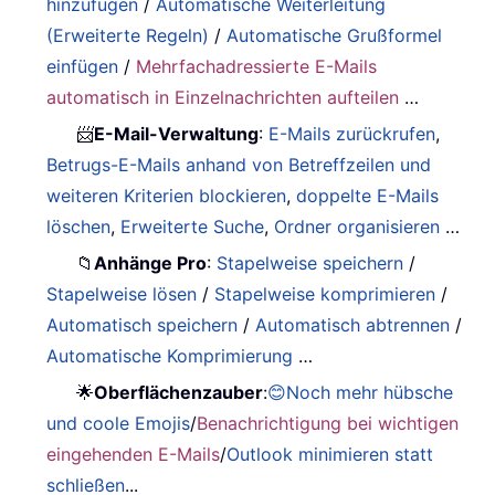
hinzufügen
/
Automatische Weiterleitung
(Erweiterte Regeln)
/
Automatische Grußformel
einfügen
/
Mehrfachadressierte E-Mails
automatisch in Einzelnachrichten aufteilen
…
📨
E-Mail-Verwaltung
:
E-Mails zurückrufen
,
Betrugs-E-Mails anhand von Betreffzeilen und
weiteren Kriterien blockieren
,
doppelte E-Mails
löschen
,
Erweiterte Suche
,
Ordner organisieren
…
📁
Anhänge Pro
:
Stapelweise speichern
/
Stapelweise lösen
/
Stapelweise komprimieren
/
Automatisch speichern
/
Automatisch abtrennen
/
Automatische Komprimierung
…
🌟
Oberflächenzauber
:
😊Noch mehr hübsche
und coole Emojis
/
Benachrichtigung bei wichtigen
eingehenden E-Mails
/
Outlook minimieren statt
schließen
...