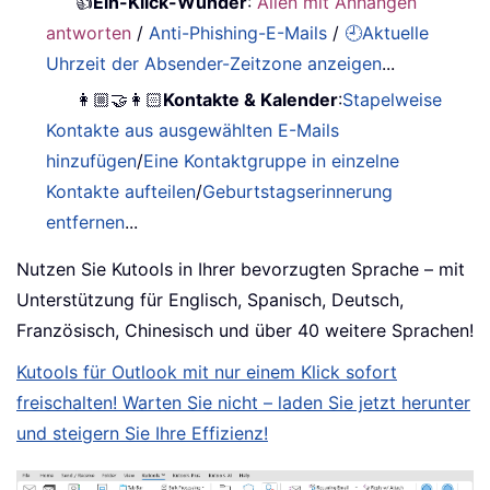
👍
Ein-Klick-Wunder
:
Allen mit Anhängen
antworten
/
Anti-Phishing-E-Mails
/
🕘Aktuelle
Uhrzeit der Absender-Zeitzone anzeigen
...
👩🏼‍🤝‍👩🏻
Kontakte & Kalender
:
Stapelweise
Kontakte aus ausgewählten E-Mails
hinzufügen
/
Eine Kontaktgruppe in einzelne
Kontakte aufteilen
/
Geburtstagserinnerung
entfernen
...
Nutzen Sie Kutools in Ihrer bevorzugten Sprache – mit
Unterstützung für Englisch, Spanisch, Deutsch,
Französisch, Chinesisch und über 40 weitere Sprachen!
Kutools für Outlook mit nur einem Klick sofort
freischalten! Warten Sie nicht – laden Sie jetzt herunter
und steigern Sie Ihre Effizienz!