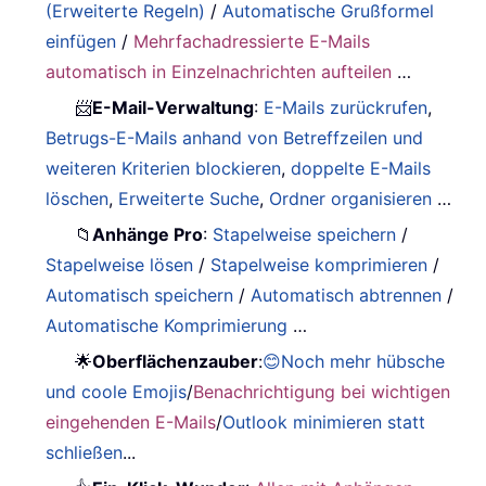
(Erweiterte Regeln)
/
Automatische Grußformel
einfügen
/
Mehrfachadressierte E-Mails
automatisch in Einzelnachrichten aufteilen
…
📨
E-Mail-Verwaltung
:
E-Mails zurückrufen
,
Betrugs-E-Mails anhand von Betreffzeilen und
weiteren Kriterien blockieren
,
doppelte E-Mails
löschen
,
Erweiterte Suche
,
Ordner organisieren
…
📁
Anhänge Pro
:
Stapelweise speichern
/
Stapelweise lösen
/
Stapelweise komprimieren
/
Automatisch speichern
/
Automatisch abtrennen
/
Automatische Komprimierung
…
🌟
Oberflächenzauber
:
😊Noch mehr hübsche
und coole Emojis
/
Benachrichtigung bei wichtigen
eingehenden E-Mails
/
Outlook minimieren statt
schließen
...