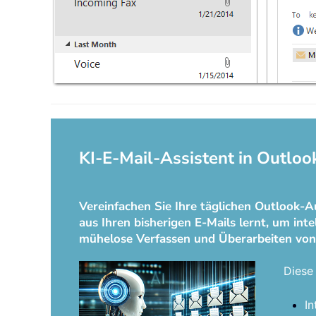
KI-E-Mail-Assistent in Outloo
Vereinfachen Sie Ihre täglichen Outlook-A
aus Ihren bisherigen E-Mails lernt, um int
mühelose Verfassen und Überarbeiten von
Diese 
In