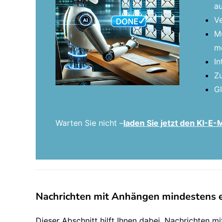
au
Ve
Mü
me
In
Zu
Gl
Warten Sie nicht –
laden Sie jetzt den KI-E
Nachrichten mit Anhängen mindestens e
Dieser Abschnitt hilft Ihnen dabei, Nachrichten 