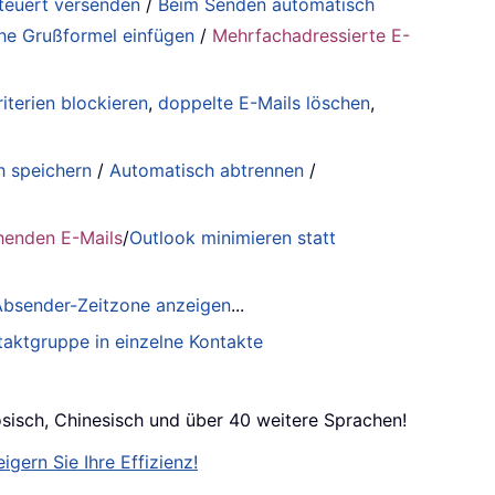
steuert versenden
/
Beim Senden automatisch
he Grußformel einfügen
/
Mehrfachadressierte E-
iterien blockieren
,
doppelte E-Mails löschen
,
h speichern
/
Automatisch abtrennen
/
henden E-Mails
/
Outlook minimieren statt
 Absender-Zeitzone anzeigen
...
taktgruppe in einzelne Kontakte
ösisch, Chinesisch und über 40 weitere Sprachen!
igern Sie Ihre Effizienz!