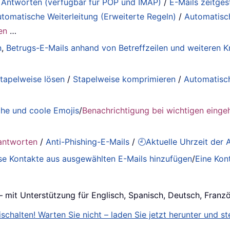
 Antworten (verfügbar für POP und IMAP)
/
E-Mails zeitge
tomatische Weiterleitung (Erweiterte Regeln)
/
Automatisc
en
…
n
,
Betrugs-E-Mails anhand von Betreffzeilen und weiteren Kr
tapelweise lösen
/
Stapelweise komprimieren
/
Automatisc
he und coole Emojis
/
Benachrichtigung bei wichtigen einge
antworten
/
Anti-Phishing-E-Mails
/
🕘Aktuelle Uhrzeit der
se Kontakte aus ausgewählten E-Mails hinzufügen
/
Eine Kon
– mit Unterstützung für Englisch, Spanisch, Deutsch, Franz
schalten! Warten Sie nicht – laden Sie jetzt herunter und ste