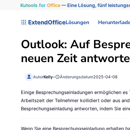
Kutools
for
Office
— Eine Lösung, fünf leistungss
ExtendOffice
Lösungen
Herunterlad
Outlook: Auf Bespr
neuen Zeit antwort
Autor
Kelly
•
Änderungsdatum
2025-04-08
Einige Besprechungseinladungen ermöglichen es T
Arbeitszeit der Teilnehmer kollidiert oder aus and
Besprechungseinladung antworten, indem Sie eine
Wenn Sie eine Besprechungseinladung erhalten h