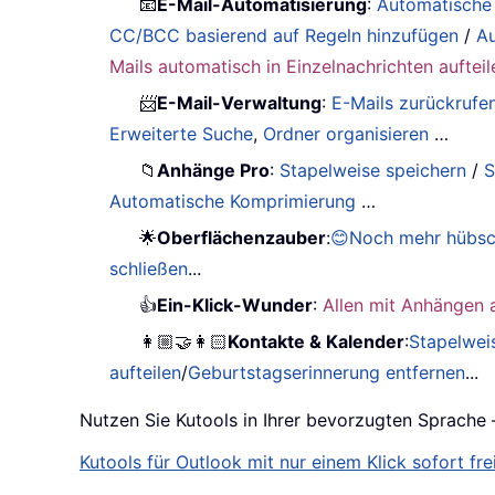
📧
E-Mail-Automatisierung
:
Automatische
CC/BCC basierend auf Regeln hinzufügen
/
Au
Mails automatisch in Einzelnachrichten aufteil
📨
E-Mail-Verwaltung
:
E-Mails zurückrufe
Erweiterte Suche
,
Ordner organisieren
…
📁
Anhänge Pro
:
Stapelweise speichern
/
S
Automatische Komprimierung
…
🌟
Oberflächenzauber
:
😊Noch mehr hübsc
schließen
...
👍
Ein-Klick-Wunder
:
Allen mit Anhängen 
👩🏼‍🤝‍👩🏻
Kontakte & Kalender
:
Stapelwei
aufteilen
/
Geburtstagserinnerung entfernen
...
Nutzen Sie Kutools in Ihrer bevorzugten Sprache 
Kutools für Outlook mit nur einem Klick sofort frei