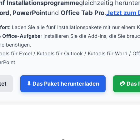
nf Installationsprogramme
gleichzeitig herunte
Word, PowerPoint
und
Office Tab Pro
.
Jetzt zum 
fort
: Laden Sie alle fünf Installationspakete mit nur einem K
de Office-Aufgabe
: Installieren Sie die Add-Ins, die Sie bra
ie benötigen.
tools für Excel / Kutools für Outlook / Kutools für Word / Of
erPoint
ket
⬇ Das Paket herunterladen
💳 Das 