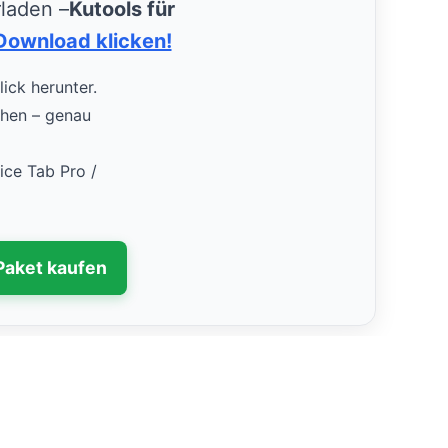
rladen –
Kutools für
Download klicken!
lick herunter.
uchen – genau
fice Tab Pro /
Paket kaufen