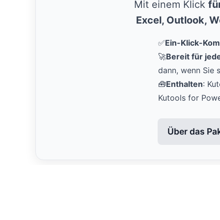
Mit einem Klick
fü
Excel, Outlook, 
✅
Ein-Klick-Kom
🚀
Bereit für je
dann, wenn Sie s
🧰
Enthalten
: Ku
Kutools for Pow
Über das Pa