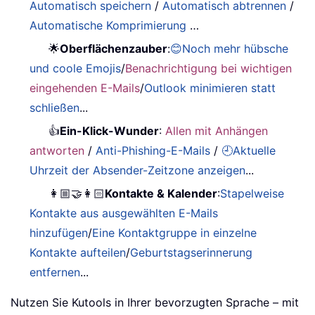
Automatisch speichern
/
Automatisch abtrennen
/
Automatische Komprimierung
…
🌟
Oberflächenzauber
:
😊Noch mehr hübsche
und coole Emojis
/
Benachrichtigung bei wichtigen
eingehenden E-Mails
/
Outlook minimieren statt
schließen
...
👍
Ein-Klick-Wunder
:
Allen mit Anhängen
antworten
/
Anti-Phishing-E-Mails
/
🕘Aktuelle
Uhrzeit der Absender-Zeitzone anzeigen
...
👩🏼‍🤝‍👩🏻
Kontakte & Kalender
:
Stapelweise
Kontakte aus ausgewählten E-Mails
hinzufügen
/
Eine Kontaktgruppe in einzelne
Kontakte aufteilen
/
Geburtstagserinnerung
entfernen
...
Nutzen Sie Kutools in Ihrer bevorzugten Sprache – mit