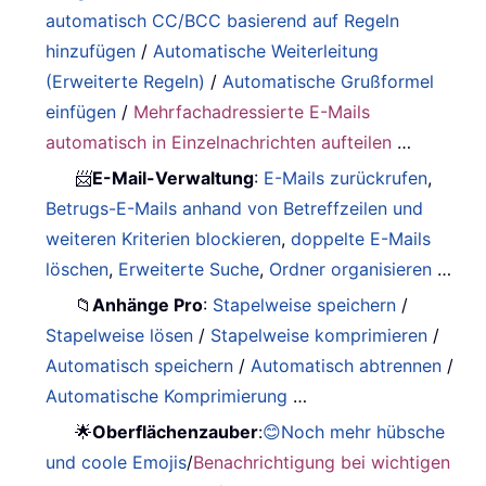
automatisch CC/BCC basierend auf Regeln
hinzufügen
/
Automatische Weiterleitung
(Erweiterte Regeln)
/
Automatische Grußformel
einfügen
/
Mehrfachadressierte E-Mails
automatisch in Einzelnachrichten aufteilen
…
📨
E-Mail-Verwaltung
:
E-Mails zurückrufen
,
Betrugs-E-Mails anhand von Betreffzeilen und
weiteren Kriterien blockieren
,
doppelte E-Mails
löschen
,
Erweiterte Suche
,
Ordner organisieren
…
📁
Anhänge Pro
:
Stapelweise speichern
/
Stapelweise lösen
/
Stapelweise komprimieren
/
Automatisch speichern
/
Automatisch abtrennen
/
Automatische Komprimierung
…
🌟
Oberflächenzauber
:
😊Noch mehr hübsche
und coole Emojis
/
Benachrichtigung bei wichtigen