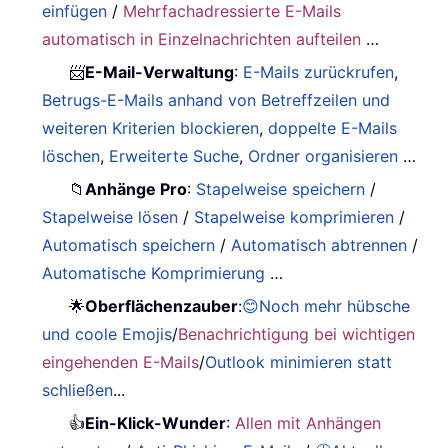
einfügen
/
Mehrfachadressierte E-Mails
automatisch in Einzelnachrichten aufteilen
…
📨
E-Mail-Verwaltung
:
E-Mails zurückrufen
,
Betrugs-E-Mails anhand von Betreffzeilen und
weiteren Kriterien blockieren
,
doppelte E-Mails
löschen
,
Erweiterte Suche
,
Ordner organisieren
…
📁
Anhänge Pro
:
Stapelweise speichern
/
Stapelweise lösen
/
Stapelweise komprimieren
/
Automatisch speichern
/
Automatisch abtrennen
/
Automatische Komprimierung
…
🌟
Oberflächenzauber
:
😊Noch mehr hübsche
und coole Emojis
/
Benachrichtigung bei wichtigen
eingehenden E-Mails
/
Outlook minimieren statt
schließen
...
👍
Ein-Klick-Wunder
:
Allen mit Anhängen