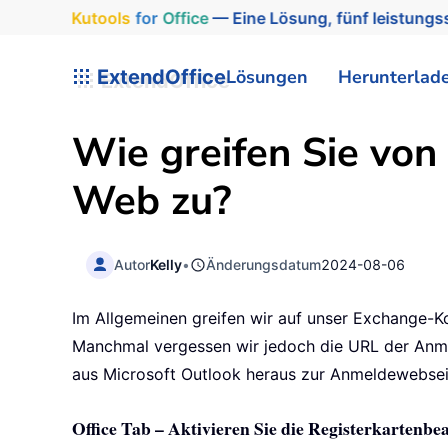
Kutools
for
Office
— Eine Lösung, fünf leistungss
ExtendOffice
Lösungen
Herunterlad
Wie greifen Sie von
Web zu?
Autor
Kelly
•
Änderungsdatum
2024-08-06
Im Allgemeinen greifen wir auf unser Exchange-
Manchmal vergessen wir jedoch die URL der Anmel
aus Microsoft Outlook heraus zur Anmeldewebseit
Office Tab – Aktivieren Sie die Registerkartenbe