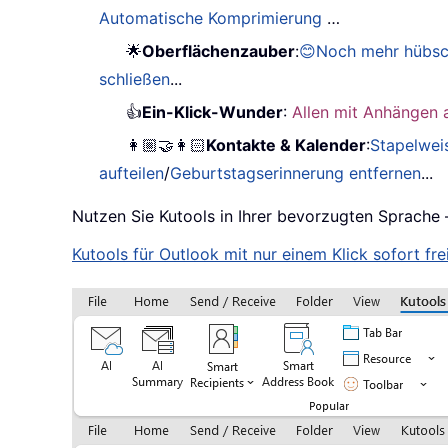
Automatische Komprimierung
…
🌟
Oberflächenzauber
:
😊Noch mehr hübsc
schließen
...
👍
Ein-Klick-Wunder
:
Allen mit Anhängen 
👩🏼‍🤝‍👩🏻
Kontakte & Kalender
:
Stapelwei
aufteilen
/
Geburtstagserinnerung entfernen
...
Nutzen Sie Kutools in Ihrer bevorzugten Sprache 
Kutools für Outlook mit nur einem Klick sofort frei