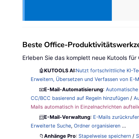
Beste Office-Produktivitätswerk
Erleben Sie das komplett neue Kutools für
🤖
KUTOOLS AI
:
Nutzt fortschrittliche KI-
Erweitern, Übersetzen und Verfassen von E-Ma
📧
E-Mail-Automatisierung
:
Automatische
CC/BCC basierend auf Regeln hinzufügen
/
Au
Mails automatisch in Einzelnachrichten aufteil
📨
E-Mail-Verwaltung
:
E-Mails zurückrufe
Erweiterte Suche
,
Ordner organisieren
…
📁
Anhänge Pro
:
Stapelweise speichern
/
S