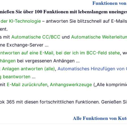
Funktionen von 
 genießen Sie über 100 Funktionen mit lebenslangem uneing
e der KI-Technologie
– antworten Sie blitzschnell auf E-Mail
ent.
s mit
Automatische CC/BCC
und
Automatische Weiterleitu
ne Exchange-Server …
ntworten auf eine E-Mail, bei der ich im BCC-Feld stehe
, w
nhängen
bei vergessenen Anhängen …
t Anlagen antworten (alle)
,
Automatisches Hinzufügen von G
ig beantworten
…
mit
E-Mail zurückrufen
,
Anhangswerkzeuge
(„Alle komprimie
ok 365 mit diesen fortschrittlichen Funktionen. Genießen S
Alle Funktionen von Kuto