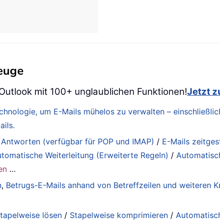
zeuge
 Outlook mit 100+ unglaublichen Funktionen!
Jetzt 
Technologie, um E-Mails mühelos zu verwalten – einschließ
ils.
 Antworten (verfügbar für POP und IMAP)
/
E-Mails zeitge
tomatische Weiterleitung (Erweiterte Regeln)
/
Automatisc
en
…
n
,
Betrugs-E-Mails anhand von Betreffzeilen und weiteren Kr
tapelweise lösen
/
Stapelweise komprimieren
/
Automatisc