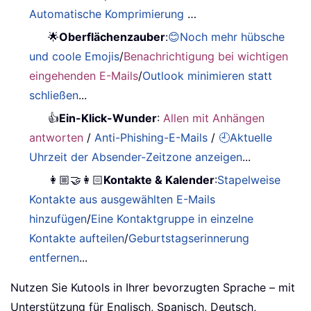
Automatische Komprimierung
…
🌟
Oberflächenzauber
:
😊Noch mehr hübsche
und coole Emojis
/
Benachrichtigung bei wichtigen
eingehenden E-Mails
/
Outlook minimieren statt
schließen
...
👍
Ein-Klick-Wunder
:
Allen mit Anhängen
antworten
/
Anti-Phishing-E-Mails
/
🕘Aktuelle
Uhrzeit der Absender-Zeitzone anzeigen
...
👩🏼‍🤝‍👩🏻
Kontakte & Kalender
:
Stapelweise
Kontakte aus ausgewählten E-Mails
hinzufügen
/
Eine Kontaktgruppe in einzelne
Kontakte aufteilen
/
Geburtstagserinnerung
entfernen
...
Nutzen Sie Kutools in Ihrer bevorzugten Sprache – mit
Unterstützung für Englisch, Spanisch, Deutsch,