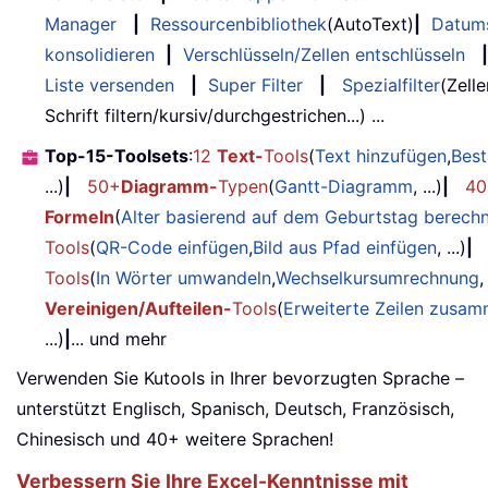
Manager
|
Ressourcenbibliothek
(AutoText)
|
Datum
konsolidieren
|
Verschlüsseln/Zellen entschlüsseln
|
Liste versenden
|
Super Filter
|
Spezialfilter
(Zell
Schrift filtern/kursiv/durchgestrichen...) ...
Top-15-Toolsets
:
12
Text-
Tools
(
Text hinzufügen
,
Best
...)
|
50+
Diagramm-
Typen
(
Gantt-Diagramm
, ...)
|
40
Formeln
(
Alter basierend auf dem Geburtstag berech
Tools
(
QR-Code einfügen
,
Bild aus Pfad einfügen
, ...)
|
Tools
(
In Wörter umwandeln
,
Wechselkursumrechnung
,
Vereinigen/Aufteilen-
Tools
(
Erweiterte Zeilen zusa
...)
|
... und mehr
Verwenden Sie Kutools in Ihrer bevorzugten Sprache –
unterstützt Englisch, Spanisch, Deutsch, Französisch,
Chinesisch und 40+ weitere Sprachen!
Verbessern Sie Ihre Excel-Kenntnisse mit