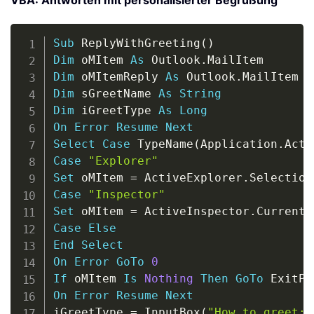
VBA: Antworten mit personalisierter Begrüßung
Copy
Sub
 ReplyWithGreeting
(
)
Dim
 oMItem 
As
 Outlook
.
Dim
 oMItemReply 
As
 Outlook
.
Dim
 sGreetName 
As
String
Dim
 iGreetType 
As
Long
On
Error
Resume
Next
Select
Case
 TypeName
(
Application
.
Acti
Case
"Explorer"
Set
 oMItem 
=
 ActiveExplorer
.
Selection
Case
"Inspector"
Set
 oMItem 
=
 ActiveInspector
.
Case
Else
End
Select
On
Error
GoTo
0
If
 oMItem 
Is
Nothing
Then
GoTo
On
Error
Resume
Next
iGreetType 
=
 InputBox
(
"How to greet:"