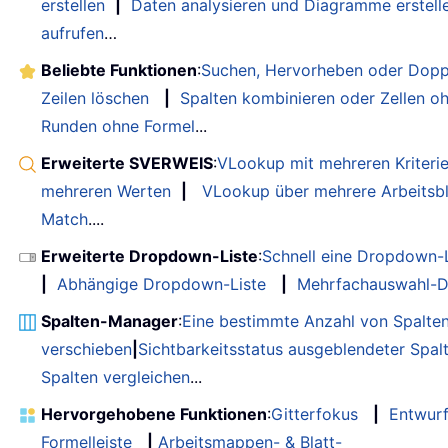
erstellen
|
Daten analysieren und Diagramme erstell
aufrufen
…
Beliebte Funktionen
:
Suchen, Hervorheben oder Dopp
Zeilen löschen
|
Spalten kombinieren oder Zellen o
Runden ohne Formel
...
Erweiterte SVERWEIS
:
VLookup mit mehreren Kriteri
mehreren Werten
|
VLookup über mehrere Arbeitsbl
Match
....
Erweiterte Dropdown-Liste
:
Schnell eine Dropdown-L
|
Abhängige Dropdown-Liste
|
Mehrfachauswahl-D
Spalten-Manager
:
Eine bestimmte Anzahl von Spalte
verschieben
|
Sichtbarkeitsstatus ausgeblendeter Spal
Spalten vergleichen
...
Hervorgehobene Funktionen
:
Gitterfokus
|
Entwur
Formelleiste
|
Arbeitsmappen- & Blatt-