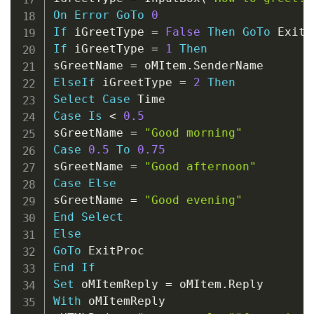
On
Error
GoTo
0
If
 iGreetType 
=
False
Then
GoTo
If
 iGreetType 
=
1
Then
sGreetName 
=
 oMItem
.
ElseIf
 iGreetType 
=
2
Then
Select
Case
Case
Is
<
0.5
sGreetName 
=
"Good morning"
Case
0.5
To
0.75
sGreetName 
=
"Good afternoon"
Case
Else
sGreetName 
=
"Good evening"
End
Select
Else
GoTo
End
If
Set
 oMItemReply 
=
 oMItem
.
With