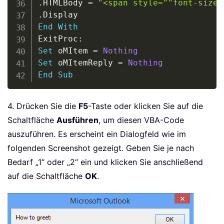
.
HTMLBody 
=
"<span style=""font-size 
.
End
With
ExitProc
:
Set
 oMItem 
=
Nothing
Set
 oMItemReply 
=
Nothing
End
Sub
4. Drücken Sie die
F5
-Taste oder klicken Sie auf die
Schaltfläche
Ausführen
, um diesen VBA-Code
auszuführen. Es erscheint ein Dialogfeld wie im
folgenden Screenshot gezeigt. Geben Sie je nach
Bedarf „1“ oder „2“ ein und klicken Sie anschließend
auf die Schaltfläche
OK
.