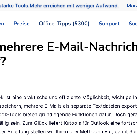
tarke Tools.
Mehr erreichen mit weniger Aufwand.
März
en
Preise
Office-Tipps (5300)
Support
Su
ehrere E-Mail-Nachricht
k?
k ist eine praktische und effiziente Möglichkeit, wichtige I
speichern, mehrere E-Mails als separate Textdateien exporti
ook-Tools bieten grundlegende Funktionen dafür. Doch ge
ig sein. Zum Glück liefert Kutools für Outlook eine fortsch
eser Anleitung stellen wir Ihnen drei Methoden vor, damit Si