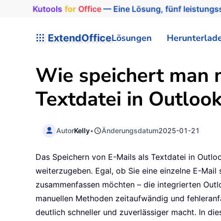
Kutools
for
Office
— Eine Lösung, fünf leistungss
ExtendOffice
Lösungen
Herunterlad
Wie speichert man m
Textdatei in Outloo
Autor
Kelly
•
Änderungsdatum
2025-01-21
Das Speichern von E-Mails als Textdatei in Outloo
weiterzugeben. Egal, ob Sie eine einzelne E-Mail 
zusammenfassen möchten – die integrierten Outl
manuellen Methoden zeitaufwändig und fehleranfäll
deutlich schneller und zuverlässiger macht. In di