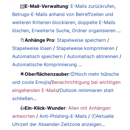
📨
E-Mail-Verwaltung
:
E-Mails zurückrufen
,
Betrugs-E-Mails anhand von Betreffzeilen und
weiteren Kriterien blockieren
,
doppelte E-Mails
löschen
,
Erweiterte Suche
,
Ordner organisieren
…
📁
Anhänge Pro
:
Stapelweise speichern
/
Stapelweise lösen
/
Stapelweise komprimieren
/
Automatisch speichern
/
Automatisch abtrennen
/
Automatische Komprimierung
…
🌟
Oberflächenzauber
:
😊Noch mehr hübsche
und coole Emojis
/
Benachrichtigung bei wichtigen
eingehenden E-Mails
/
Outlook minimieren statt
schließen
...
👍
Ein-Klick-Wunder
:
Allen mit Anhängen
antworten
/
Anti-Phishing-E-Mails
/
🕘Aktuelle
Uhrzeit der Absender-Zeitzone anzeigen
...