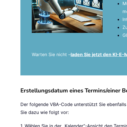
Mü
me
In
Zu
Gl
Warten Sie nicht –
laden Sie jetzt den KI-E
Erstellungsdatum eines Termins/einer B
Der folgende VBA-Code unterstützt Sie ebenfalls 
Sie dazu wie folgt vor:
1. Wählen Sie in der „Kalender“-Ansicht den Term