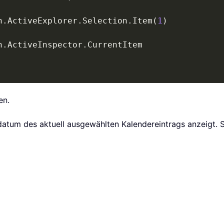
n
.
ActiveExplorer
.
Selection
.
Item
(
1
)
n
.
ActiveInspector
.
en.
sdatum des aktuell ausgewählten Kalendereintrags anzeigt. 