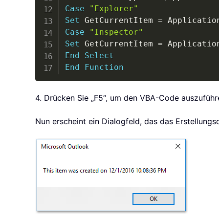
Case
"Explorer"
Set
 GetCurrentItem 
=
 Applicatio
Case
"Inspector"
Set
 GetCurrentItem 
=
 Applicatio
End
Select
End
Function
4. Drücken Sie „F5“, um den VBA-Code auszuführ
Nun erscheint ein Dialogfeld, das das Erstellung