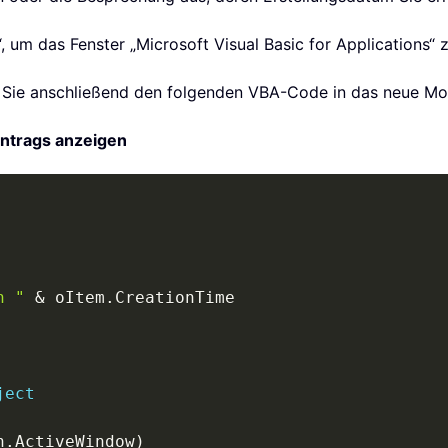
“, um das Fenster „Microsoft Visual Basic for Applications“ 
n Sie anschließend den folgenden VBA-Code in das neue Mod
ntrags anzeigen
n "
&
 oItem
.
CreationTime

ject
n
.
ActiveWindow
)