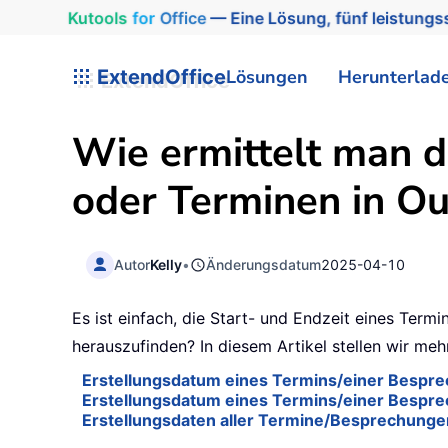
Kutools
for
Office
— Eine Lösung, fünf leistungss
ExtendOffice
Lösungen
Herunterlad
Wie ermittelt man 
oder Terminen in Ou
Autor
Kelly
•
Änderungsdatum
2025-04-10
Es ist einfach, die Start- und Endzeit eines Term
herauszufinden? In diesem Artikel stellen wir m
Erstellungsdatum eines Termins/einer Besprec
Erstellungsdatum eines Termins/einer Besprec
Erstellungsdaten aller Termine/Besprechungen