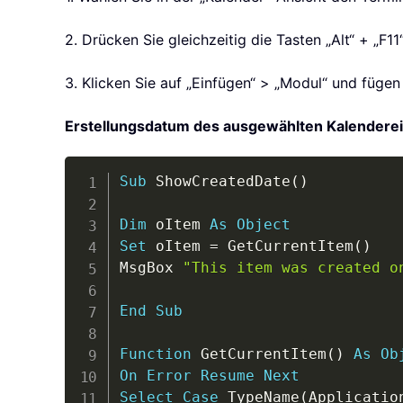
2. Drücken Sie gleichzeitig die Tasten „Alt“ + „F11
3. Klicken Sie auf „Einfügen“ > „Modul“ und füge
Erstellungsdatum des ausgewählten Kalenderei
Sub
 ShowCreatedDate
(
)
Dim
 oItem 
As
Object
Set
 oItem 
=
 GetCurrentItem
(
)
MsgBox 
"This item was created o
End
Sub
Function
 GetCurrentItem
(
)
As
Ob
On
Error
Resume
Next
Select
Case
 TypeName
(
Applicatio