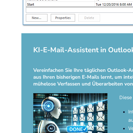
KI-E-Mail-Assistent in Outloo
Vereinfachen Sie Ihre täglichen Outlook-A
aus Ihren bisherigen E-Mails lernt, um int
mühelose Verfassen und Überarbeiten von
Diese 
In
au
Ve