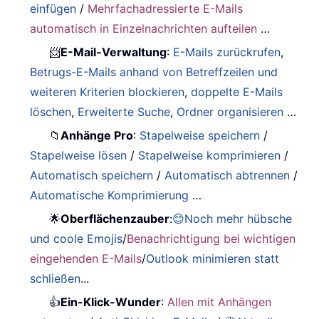
einfügen
/
Mehrfachadressierte E-Mails
automatisch in Einzelnachrichten aufteilen
…
📨
E-Mail-Verwaltung
:
E-Mails zurückrufen
,
Betrugs-E-Mails anhand von Betreffzeilen und
weiteren Kriterien blockieren
,
doppelte E-Mails
löschen
,
Erweiterte Suche
,
Ordner organisieren
…
📁
Anhänge Pro
:
Stapelweise speichern
/
Stapelweise lösen
/
Stapelweise komprimieren
/
Automatisch speichern
/
Automatisch abtrennen
/
Automatische Komprimierung
…
🌟
Oberflächenzauber
:
😊Noch mehr hübsche
und coole Emojis
/
Benachrichtigung bei wichtigen
eingehenden E-Mails
/
Outlook minimieren statt
schließen
...
👍
Ein-Klick-Wunder
:
Allen mit Anhängen