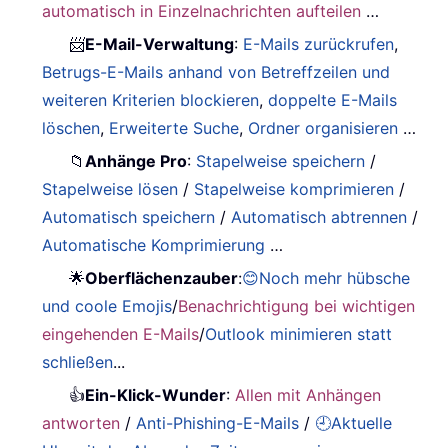
automatisch in Einzelnachrichten aufteilen
…
📨
E-Mail-Verwaltung
:
E-Mails zurückrufen
,
Betrugs-E-Mails anhand von Betreffzeilen und
weiteren Kriterien blockieren
,
doppelte E-Mails
löschen
,
Erweiterte Suche
,
Ordner organisieren
…
📁
Anhänge Pro
:
Stapelweise speichern
/
Stapelweise lösen
/
Stapelweise komprimieren
/
Automatisch speichern
/
Automatisch abtrennen
/
Automatische Komprimierung
…
🌟
Oberflächenzauber
:
😊Noch mehr hübsche
und coole Emojis
/
Benachrichtigung bei wichtigen
eingehenden E-Mails
/
Outlook minimieren statt
schließen
...
👍
Ein-Klick-Wunder
:
Allen mit Anhängen
antworten
/
Anti-Phishing-E-Mails
/
🕘Aktuelle