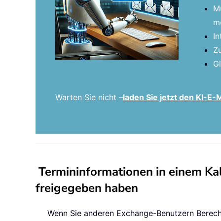
Mü
me
In
Zu
Gl
Warten Sie nicht –
laden Sie jetzt den KI-E
Termininformationen in einem Ka
freigegeben haben
Wenn Sie anderen Exchange-Benutzern Berechti