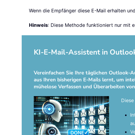
Wenn die Empfänger diese E-Mail erhalten und 
Hinweis
: Diese Methode funktioniert nur mit
KI-E-Mail-Assistent in Outloo
Vereinfachen Sie Ihre täglichen Outlook-A
aus Ihren bisherigen E-Mails lernt, um int
mühelose Verfassen und Überarbeiten von
Diese 
In
au
Ve