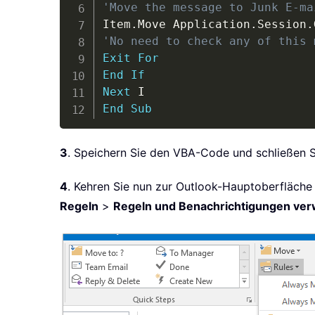
'Move the message to Junk E-ma
Item
.
Move Application
.
Session
.
'No need to check any of this 
Exit
For
End
If
Next
End
Sub
3
. Speichern Sie den VBA-Code und schließen Si
4
. Kehren Sie nun zur Outlook-Hauptoberfläche
Regeln
>
Regeln und Benachrichtigungen ver