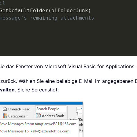
il
GetDefaultFolder
(
olFolderJunk
)
message's remaining attachments
e das Fenster von Microsoft Visual Basic for Applications.
 zurück. Wählen Sie eine beliebige E-Mail im angegebenen 
walten
. Siehe Screenshot: