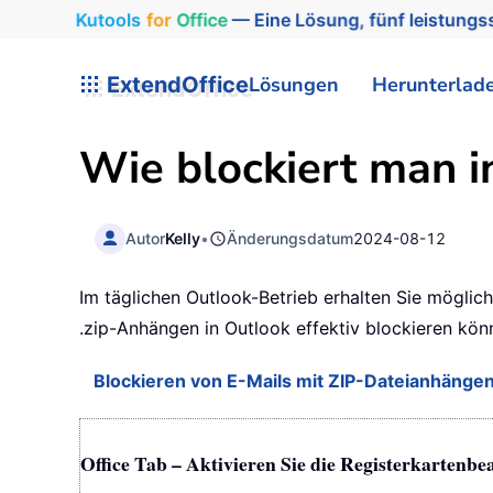
Kutools
for
Office
— Eine Lösung, fünf leistungss
ExtendOffice
Lösungen
Herunterlad
Wie blockiert man i
Autor
Kelly
•
Änderungsdatum
2024-08-12
Im täglichen Outlook-Betrieb erhalten Sie möglic
.zip-Anhängen in Outlook effektiv blockieren kön
Blockieren von E-Mails mit ZIP-Dateianhängen
Office Tab – Aktivieren Sie die Registerkartenbe