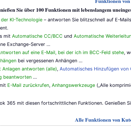
Funktionen von 
 genießen Sie über 100 Funktionen mit lebenslangem uneing
e der KI-Technologie
– antworten Sie blitzschnell auf E-Mail
ent.
ls mit
Automatische CC/BCC
und
Automatische Weiterleitu
ne Exchange-Server …
ntworten auf eine E-Mail, bei der ich im BCC-Feld stehe
, w
nhängen
bei vergessenen Anhängen …
t Anlagen antworten (alle)
,
Automatisches Hinzufügen von 
ig beantworten
…
 mit
E-Mail zurückrufen
,
Anhangswerkzeuge
(„Alle komprimie
ok 365 mit diesen fortschrittlichen Funktionen. Genießen S
Alle Funktionen von Kuto