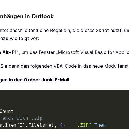
anhängen in Outlook
htet anschließend eine Regel ein, die dieses Skript nutzt, u
azu wie folgt vor:
en
Alt
+
F11
, um das Fenster „Microsoft Visual Basic for Applic
 Sie dann den folgenden VBA-Code in das neue Modulfenste
gen in den Ordner Junk-E-Mail
 ends with .zip
s
.
Item
(
I
)
.
FileName
)
,
4
)
=
".ZIP"
Then