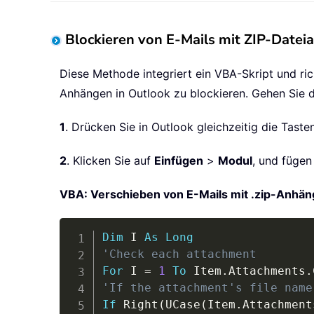
Blockieren von E-Mails mit ZIP-Datei
Diese Methode integriert ein VBA-Skript und ric
Anhängen in Outlook zu blockieren. Gehen Sie d
1
. Drücken Sie in Outlook gleichzeitig die Tast
2
. Klicken Sie auf
Einfügen
>
Modul
, und fügen
VBA: Verschieben von E-Mails mit .zip-Anhän
Dim
 I 
As
Long
'Check each attachment
For
 I 
=
1
To
 Item
.
Attachments
.
'If the attachment's file name
If
 Right
(
UCase
(
Item
.
Attachment