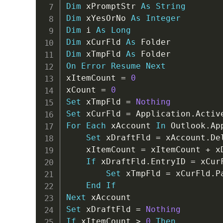
Dim
 xPromptStr 
As
String
Dim
 xYesOrNo 
As
Integer
Dim
 i 
As
Long
Dim
 xCurFld 
As
Dim
 xTmpFld 
As
On
Error
Resume
Next
xItemCount 
=
0
xCount 
=
0
Set
 xTmpFld 
=
Nothing
Set
 xCurFld 
=
 Application
.
Activ
For
Each
 xAccount 
In
 Outlook
.
Ap
Set
 xDraftFld 
=
 xAccount
.
De
    xItemCount 
=
 xItemCount 
+
 x
If
 xDraftFld
.
EntryID 
=
 xCur
Set
 xTmpFld 
=
 xCurFld
.
P
End
If
Next
Set
 xDraftFld 
=
Nothing
If
 xItemCount 
>
0
Then