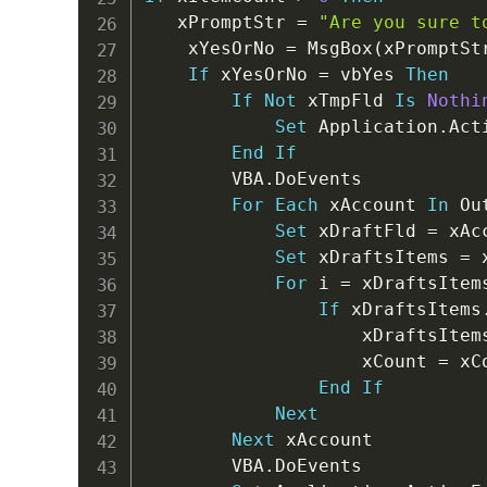
   xPromptStr 
=
"Are you sure t
    xYesOrNo 
=
 MsgBox
(
xPromptSt
If
 xYesOrNo 
=
 vbYes 
Then
If
Not
 xTmpFld 
Is
Nothi
Set
 Application
.
Act
End
If
        VBA
.
DoEvents

For
Each
 xAccount 
In
 Ou
Set
 xDraftFld 
=
 xAc
Set
 xDraftsItems 
=
 
For
 i 
=
 xDraftsItem
If
 xDraftsItems
                    xDraftsItem
                    xCount 
=
 xC
End
If
Next
Next
 xAccount

        VBA
.
DoEvents
