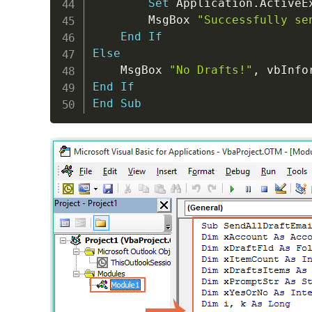
Set
 Application
.
ActiveE
        MsgBox 
"Successfully se
End
If
Else
    MsgBox 
"No Drafts!"
,
 vbInfo
End
If
End
Sub