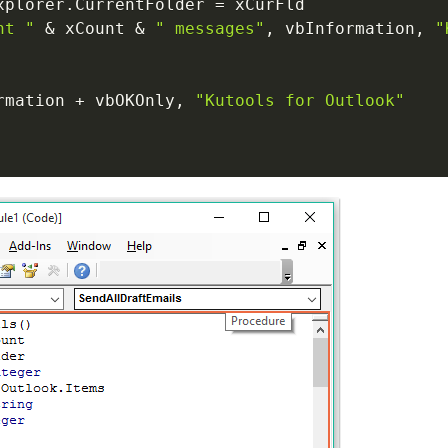
xplorer
.
CurrentFolder 
=
 xCurFld

nt "
&
 xCount 
&
" messages"
,
 vbInformation
,
"
rmation 
+
 vbOKOnly
,
"Kutools for Outlook"