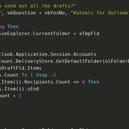
o send out all the drafts?"
r
,
 vbQuestion 
+
 vbYesNo
,
"Kutools for Outlook
ng
Then
iveExplorer
.
CurrentFolder 
=
 xTmpFld

tlook
.
Application
.
Session
.
Accounts

count
.
DeliveryStore
.
GetDefaultFolder
(
olFolder
xDraftFld
.
Items

s
.
Count 
To
1
Step
-
1
.
Item
(
i
)
.
Recipients
.
Count 
<
>
0
Then
s
.
Item
(
i
)
.
sEnd

ount 
+
1