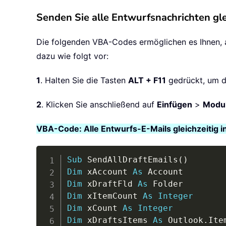
Senden Sie alle Entwurfsnachrichten gle
Die folgenden VBA-Codes ermöglichen es Ihnen, a
dazu wie folgt vor:
1
. Halten Sie die Tasten
ALT + F11
gedrückt, um d
2
. Klicken Sie anschließend auf
Einfügen
>
Modu
VBA-Code: Alle Entwurfs-E-Mails gleichzeitig i
Sub
 SendAllDraftEmails
(
)
Dim
 xAccount 
As
Dim
 xDraftFld 
As
Dim
 xItemCount 
As
Integer
Dim
 xCount 
As
Integer
Dim
 xDraftsItems 
As
 Outlook
.