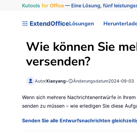
Kutools
for
Office
— Eine Lösung, fünf leistungss
ExtendOffice
Lösungen
Herunterlad
Wie können Sie meh
versenden?
Autor
Xiaoyang
•
Änderungsdatum
2024-09-03
Wenn sich mehrere Nachrichtenentwürfe in Ihrem 
senden zu müssen – wie erledigen Sie diese Aufga
Senden Sie alle Entwurfsnachrichten gleichzeit