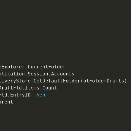
eExplorer
.
plication
.
Session
.
Accounts

liveryStore
.
GetDefaultFolder
(
olFolderDrafts
)
DraftFld
.
Items
.
Count

Fld
.
EntryID 
Then
arent
