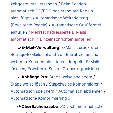
zeitgesteuert versenden
/
Beim Senden
automatisch CC/BCC basierend auf Regeln
hinzufügen
/
Automatische Weiterleitung
(Erweiterte Regeln)
/
Automatische Grußformel
einfügen
/
Mehrfachadressierte E-Mails
automatisch in Einzelnachrichten aufteilen
…
📨
E-Mail-Verwaltung
:
E-Mails zurückrufen
,
Betrugs-E-Mails anhand von Betreffzeilen und
weiteren Kriterien blockieren
,
doppelte E-Mails
löschen
,
Erweiterte Suche
,
Ordner organisieren
…
📁
Anhänge Pro
:
Stapelweise speichern
/
Stapelweise lösen
/
Stapelweise komprimieren
/
Automatisch speichern
/
Automatisch abtrennen
/
Automatische Komprimierung
…
🌟
Oberflächenzauber
:
😊Noch mehr hübsche