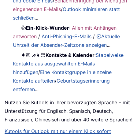
und coole Emojis
/
Benachrichtigung bei wichtigen
eingehenden E-Mails
/
Outlook minimieren statt
schließen
...
👍
Ein-Klick-Wunder
:
Allen mit Anhängen
antworten
/
Anti-Phishing-E-Mails
/
🕘Aktuelle
Uhrzeit der Absender-Zeitzone anzeigen
...
👩🏼‍🤝‍👩🏻
Kontakte & Kalender
:
Stapelweise
Kontakte aus ausgewählten E-Mails
hinzufügen
/
Eine Kontaktgruppe in einzelne
Kontakte aufteilen
/
Geburtstagserinnerung
entfernen
...
Nutzen Sie Kutools in Ihrer bevorzugten Sprache – mit
Unterstützung für Englisch, Spanisch, Deutsch,
Französisch, Chinesisch und über 40 weitere Sprachen!
Kutools für Outlook mit nur einem Klick sofort