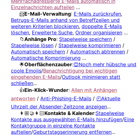
Mehrfachadressierte E-Mails automatisch in
Einzelnachrichten aufteilen
…
📨
E-Mail-Verwaltung
:
E-Mails zurückrufen
,
Betrugs-E-Mails anhand von Betreffzeilen und
weiteren Kriterien blockieren
,
doppelte E-Mails
löschen
,
Erweiterte Suche
,
Ordner organisieren
…
📁
Anhänge Pro
:
Stapelweise speichern
/
Stapelweise lösen
/
Stapelweise komprimieren
/
Automatisch speichern
/
Automatisch abtrennen
/
Automatische Komprimierung
…
🌟
Oberflächenzauber
:
😊Noch mehr hübsche und
coole Emojis
/
Benachrichtigung bei wichtigen
eingehenden E-Mails
/
Outlook minimieren statt
schließen
...
👍
Ein-Klick-Wunder
:
Allen mit Anhängen
antworten
/
Anti-Phishing-E-Mails
/
🕘Aktuelle
Uhrzeit der Absender-Zeitzone anzeigen
...
👩🏼‍🤝‍👩🏻
Kontakte & Kalender
:
Stapelweise
Kontakte aus ausgewählten E-Mails hinzufügen
/
Eine
Kontaktgruppe in einzelne Kontakte
aufteilen
/
Geburtstagserinnerung entfernen
...