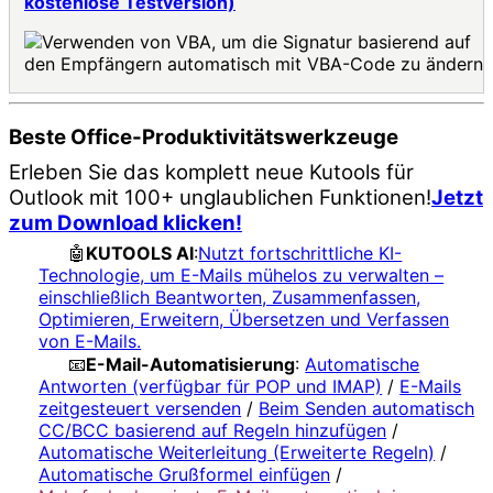
kostenlose Testversion)
Beste Office-Produktivitätswerkzeuge
Erleben Sie das komplett neue Kutools für
Outlook mit 100+ unglaublichen Funktionen!
Jetzt
zum Download klicken!
🤖
KUTOOLS AI
:
Nutzt fortschrittliche KI-
Technologie, um E-Mails mühelos zu verwalten –
einschließlich Beantworten, Zusammenfassen,
Optimieren, Erweitern, Übersetzen und Verfassen
von E-Mails.
📧
E-Mail-Automatisierung
:
Automatische
Antworten (verfügbar für POP und IMAP)
/
E-Mails
zeitgesteuert versenden
/
Beim Senden automatisch
CC/BCC basierend auf Regeln hinzufügen
/
Automatische Weiterleitung (Erweiterte Regeln)
/
Automatische Grußformel einfügen
/