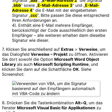
Signatur „
aaa
“, „
E-Mail-Adresse 2
“ die Signatur
„
bbb
“ sowie „
E-Mail-Adresse 3
“
und „
E-Mail-
Adresse 4
“ die E-Mail mit der eingebetteten
Signatur „
ccc
“. Bitte passen Sie diese entsprechend
Ihren Anforderungen an.
4). Enthält eine E-Mail mehrere Empfänger,
berücksichtigt der Code ausschließlich den ersten
Empfänger – alle weiteren erhalten dann dieselbe
Signatur wie dieser.
7. Klicken Sie anschließend auf
Extras
>
Verweise
, um
das Dialogfeld
Verweise – Projekt
zu öffnen. Aktivieren
Sie dort sowohl die Option
Microsoft Word Object
Library
als auch
Microsoft Scripting Runtime
, und
klicken Sie dann auf die Schaltfläche
OK
. Siehe
Screenshot:
8. Drücken Sie die Tastenkombination
Alt
+
Q
, um das
Fenster
Microsoft Visual Basic für Applikationen
zu