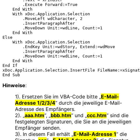
        .Execute Forward:=True

    End With

    With xDoc.Application.Selection

        .MoveLeft wdCharacter, 2

        .InsertParagraphAfter

        .MoveDown Unit:=wdLine, Count:=1

    End With

Else

    With xDoc.Application.Selection

        .EndKey Unit:=wdStory, Extend:=wdMove

        .InsertParagraphAfter

        .MoveDown Unit:=wdLine, Count:=1

    End With

End If

xDoc.Application.Selection.InsertFile FileName:=xSignat
Hinweise
:
1). Ersetzen Sie im VBA-Code bitte „
E-Mail-
Adresse 1/2/3/4
“ durch die jeweilige E-Mail-
Adresse des Empfängers.
2). „
aaa.htm
“, „
bbb.htm
“ und „
ccc.htm
“ sind die
festgelegten Signaturen, die Sie an die jeweiligen
Empfänger senden.
3). In diesem Fall erhält „
E-Mail-Adresse 1
“ die