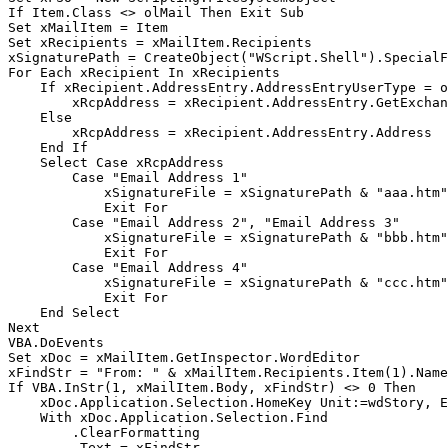
If Item.Class <> olMail Then Exit Sub

Set xMailItem = Item

Set xRecipients = xMailItem.Recipients

xSignaturePath = CreateObject("WScript.Shell").SpecialF
For Each xRecipient In xRecipients

    If xRecipient.AddressEntry.AddressEntryUserType = o
        xRcpAddress = xRecipient.AddressEntry.GetExchan
    Else

        xRcpAddress = xRecipient.AddressEntry.Address

    End If

    Select Case xRcpAddress

        Case "Email Address 1"

            xSignatureFile = xSignaturePath & "aaa.htm"

            Exit For

        Case "Email Address 2", "Email Address 3"

            xSignatureFile = xSignaturePath & "bbb.htm"

            Exit For

        Case "Email Address 4"

            xSignatureFile = xSignaturePath & "ccc.htm"

            Exit For

    End Select

Next

VBA.DoEvents

Set xDoc = xMailItem.GetInspector.WordEditor

xFindStr = "From: " & xMailItem.Recipients.Item(1).Name
If VBA.InStr(1, xMailItem.Body, xFindStr) <> 0 Then

    xDoc.Application.Selection.HomeKey Unit:=wdStory, E
    With xDoc.Application.Selection.Find

        .ClearFormatting

        .Text = xFindStr
