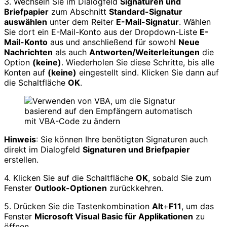
3. Wechseln Sie im Dialogfeld
Signaturen und
Briefpapier
zum Abschnitt
Standard-Signatur
auswählen
unter dem Reiter
E-Mail-Signatur
. Wählen
Sie dort ein E-Mail-Konto aus der Dropdown-Liste
E-
Mail-Konto
aus und anschließend für sowohl
Neue
Nachrichten
als auch
Antworten/Weiterleitungen
die
Option
(keine)
. Wiederholen Sie diese Schritte, bis alle
Konten auf
(keine)
eingestellt sind. Klicken Sie dann auf
die Schaltfläche
OK
.
Hinweis
: Sie können Ihre benötigten Signaturen auch
direkt im Dialogfeld
Signaturen und Briefpapier
erstellen.
4. Klicken Sie auf die Schaltfläche
OK
, sobald Sie zum
Fenster
Outlook-Optionen
zurückkehren.
5. Drücken Sie die Tastenkombination
Alt
+
F11
, um das
Fenster
Microsoft Visual Basic für Applikationen
zu
öffnen.