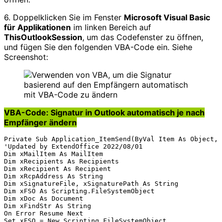
6. Doppelklicken Sie im Fenster
Microsoft Visual Basic
für Applikationen
im linken Bereich auf
ThisOutlookSession
, um das Codefenster zu öffnen,
und fügen Sie den folgenden VBA-Code ein. Siehe
Screenshot:
VBA-Code: Signatur in Outlook automatisch je nach
Empfänger ändern
Private Sub Application_ItemSend(ByVal Item As Object, 
'Updated by ExtendOffice 2022/08/01

Dim xMailItem As MailItem

Dim xRecipients As Recipients

Dim xRecipient As Recipient

Dim xRcpAddress As String

Dim xSignatureFile, xSignaturePath As String

Dim xFSO As Scripting.FileSystemObject

Dim xDoc As Document

Dim xFindStr As String

On Error Resume Next

Set xFSO = New Scripting.FileSystemObject
