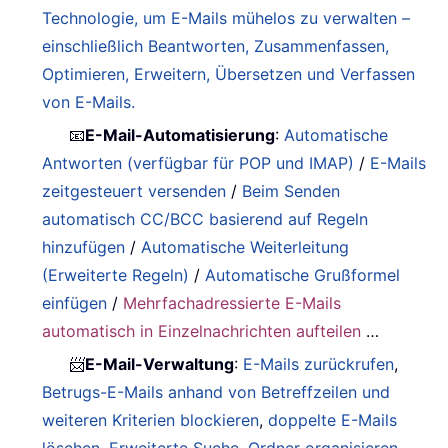
Technologie, um E-Mails mühelos zu verwalten –
einschließlich Beantworten, Zusammenfassen,
Optimieren, Erweitern, Übersetzen und Verfassen
von E-Mails.
📧
E-Mail-Automatisierung
:
Automatische
Antworten (verfügbar für POP und IMAP)
/
E-Mails
zeitgesteuert versenden
/
Beim Senden
automatisch CC/BCC basierend auf Regeln
hinzufügen
/
Automatische Weiterleitung
(Erweiterte Regeln)
/
Automatische Grußformel
einfügen
/
Mehrfachadressierte E-Mails
automatisch in Einzelnachrichten aufteilen
…
📨
E-Mail-Verwaltung
:
E-Mails zurückrufen
,
Betrugs-E-Mails anhand von Betreffzeilen und
weiteren Kriterien blockieren
,
doppelte E-Mails
löschen
,
Erweiterte Suche
,
Ordner organisieren
…