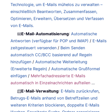
Technologie, um E-Mails mühelos zu verwalten –
einschließlich Beantworten, Zusammenfassen,
Optimieren, Erweitern, Übersetzen und Verfassen
von E-Mails.
📧
E-Mail-Automatisierung
:
Automatische
Antworten (verfügbar für POP und IMAP)
/
E-Mails
zeitgesteuert versenden
/
Beim Senden
automatisch CC/BCC basierend auf Regeln
hinzufügen
/
Automatische Weiterleitung
(Erweiterte Regeln)
/
Automatische Grußformel
einfügen
/
Mehrfachadressierte E-Mails
automatisch in Einzelnachrichten aufteilen
…
📨
E-Mail-Verwaltung
:
E-Mails zurückrufen
,
Betrugs-E-Mails anhand von Betreffzeilen und
weiteren Kriterien blockieren
,
doppelte E-Mails
löschen
,
Erweiterte Suche
,
Ordner organisieren
…