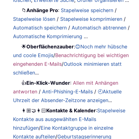
📁
Anhänge Pro
:
Stapelweise speichern
/
Stapelweise lösen
/
Stapelweise komprimieren
/
Automatisch speichern
/
Automatisch abtrennen
/
Automatische Komprimierung
…
🌟
Oberflächenzauber
:
😊Noch mehr hübsche
und coole Emojis
/
Benachrichtigung bei wichtigen
eingehenden E-Mails
/
Outlook minimieren statt
schließen
...
👍
Ein-Klick-Wunder
:
Allen mit Anhängen
antworten
/
Anti-Phishing-E-Mails
/
🕘Aktuelle
Uhrzeit der Absender-Zeitzone anzeigen
...
👩🏼‍🤝‍👩🏻
Kontakte & Kalender
:
Stapelweise
Kontakte aus ausgewählten E-Mails
hinzufügen
/
Eine Kontaktgruppe in einzelne
Kontakte aufteilen
/
Geburtstagserinnerung