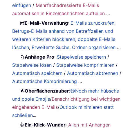
einfügen
/
Mehrfachadressierte E-Mails
automatisch in Einzelnachrichten aufteilen
…
📨
E-Mail-Verwaltung
:
E-Mails zurückrufen
,
Betrugs-E-Mails anhand von Betreffzeilen und
weiteren Kriterien blockieren
,
doppelte E-Mails
löschen
,
Erweiterte Suche
,
Ordner organisieren
…
📁
Anhänge Pro
:
Stapelweise speichern
/
Stapelweise lösen
/
Stapelweise komprimieren
/
Automatisch speichern
/
Automatisch abtrennen
/
Automatische Komprimierung
…
🌟
Oberflächenzauber
:
😊Noch mehr hübsche
und coole Emojis
/
Benachrichtigung bei wichtigen
eingehenden E-Mails
/
Outlook minimieren statt
schließen
...
👍
Ein-Klick-Wunder
:
Allen mit Anhängen