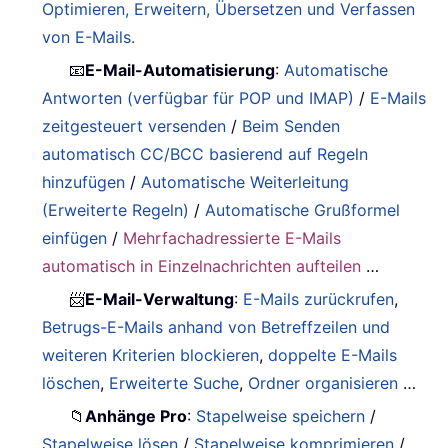
Optimieren, Erweitern, Übersetzen und Verfassen
von E-Mails.
📧
E-Mail-Automatisierung
:
Automatische
Antworten (verfügbar für POP und IMAP)
/
E-Mails
zeitgesteuert versenden
/
Beim Senden
automatisch CC/BCC basierend auf Regeln
hinzufügen
/
Automatische Weiterleitung
(Erweiterte Regeln)
/
Automatische Grußformel
einfügen
/
Mehrfachadressierte E-Mails
automatisch in Einzelnachrichten aufteilen
…
📨
E-Mail-Verwaltung
:
E-Mails zurückrufen
,
Betrugs-E-Mails anhand von Betreffzeilen und
weiteren Kriterien blockieren
,
doppelte E-Mails
löschen
,
Erweiterte Suche
,
Ordner organisieren
…
📁
Anhänge Pro
:
Stapelweise speichern
/
Stapelweise lösen
/
Stapelweise komprimieren
/