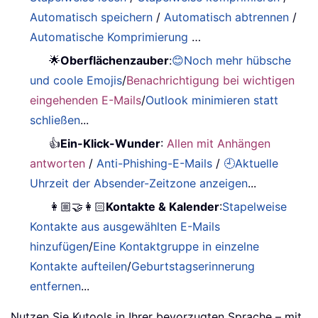
Automatisch speichern
/
Automatisch abtrennen
/
Automatische Komprimierung
…
🌟
Oberflächenzauber
:
😊Noch mehr hübsche
und coole Emojis
/
Benachrichtigung bei wichtigen
eingehenden E-Mails
/
Outlook minimieren statt
schließen
...
👍
Ein-Klick-Wunder
:
Allen mit Anhängen
antworten
/
Anti-Phishing-E-Mails
/
🕘Aktuelle
Uhrzeit der Absender-Zeitzone anzeigen
...
👩🏼‍🤝‍👩🏻
Kontakte & Kalender
:
Stapelweise
Kontakte aus ausgewählten E-Mails
hinzufügen
/
Eine Kontaktgruppe in einzelne
Kontakte aufteilen
/
Geburtstagserinnerung
entfernen
...
Nutzen Sie Kutools in Ihrer bevorzugten Sprache – mit