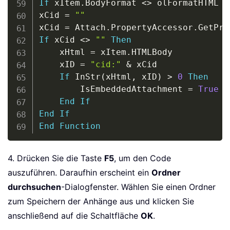
If
 xItem
.
BodyFormat 
<
>
 olFormatHTML 
T
xCid 
=
""
xCid 
=
 Attach
.
PropertyAccessor
.
GetPro
If
 xCid 
<
>
""
Then
    xHtml 
=
 xItem
.
HTMLBody

    xID 
=
"cid:"
&
 xCid

If
 InStr
(
xHtml
,
 xID
)
>
0
Then
        IsEmbeddedAttachment 
=
True
End
If
End
If
End
Function
4. Drücken Sie die Taste
F5
, um den Code
auszuführen. Daraufhin erscheint ein
Ordner
durchsuchen
-Dialogfenster. Wählen Sie einen Ordner
zum Speichern der Anhänge aus und klicken Sie
anschließend auf die Schaltfläche
OK
.