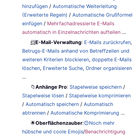
hinzufügen
/
Automatische Weiterleitung
(Erweiterte Regeln)
/
Automatische Grußformel
einfügen
/
Mehrfachadressierte E-Mails
automatisch in Einzelnachrichten aufteilen
…
📨
E-Mail-Verwaltung
:
E-Mails zurückrufen
,
Betrugs-E-Mails anhand von Betreffzeilen und
weiteren Kriterien blockieren
,
doppelte E-Mails
löschen
,
Erweiterte Suche
,
Ordner organisieren
…
📁
Anhänge Pro
:
Stapelweise speichern
/
Stapelweise lösen
/
Stapelweise komprimieren
/
Automatisch speichern
/
Automatisch
abtrennen
/
Automatische Komprimierung
…
🌟
Oberflächenzauber
:
😊Noch mehr
hübsche und coole Emojis
/
Benachrichtigung