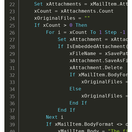
Set
 xAttachments 
=
 xMailItem
.
Atta
    xCount 
=
 xAttachments
.
Count

    xOriginalFiles 
=
""
If
 xCount 
>
0
Then
For
 i 
=
 xCount 
To
1
Step
-
1
Set
 xAttachment 
=
 xAttach
If
 IsEmbeddedAttachment
(
x
                xFileName 
=
 xSavePath
                xAttachment
.
SaveAsFil
                xAttachment
.
Delete

If
 xMailItem
.
BodyForm
                    xOriginalFiles 
=
 
Else
                    xOriginalFiles 
=
 
End
If
End
If
Next
 i

If
 xMailItem
.
BodyFormat 
<
>
 ol
            xMailItem
.
Body 
=
"The fil