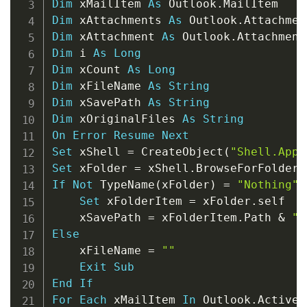
Dim
 xMailItem 
As
 Outlook
.
Dim
 xAttachments 
As
 Outlook
.
Dim
 xAttachment 
As
 Outlook
.
Dim
 i 
As
Long
Dim
 xCount 
As
Long
Dim
 xFileName 
As
String
Dim
 xSavePath 
As
String
Dim
 xOriginalFiles 
As
String
On
Error
Resume
Next
Set
 xShell 
=
 CreateObject
(
"Shell.Appl
Set
 xFolder 
=
 xShell
.
BrowseForFolder
(
If
Not
 TypeName
(
xFolder
)
=
"Nothing"
Set
 xFolderItem 
=
 xFolder
.
self

    xSavePath 
=
 xFolderItem
.
Path 
&
"\
Else
    xFileName 
=
""
Exit
Sub
End
If
For
Each
 xMailItem 
In
 Outlook
.
ActiveE