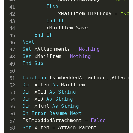
Else
            xMailItem
.
HTMLBody 
=
"<p>
End
If
        xMailItem
.
Save

End
If
Next
Set
 xAttachments 
=
Nothing
Set
 xMailItem 
=
Nothing
End
Sub
Function
 IsEmbeddedAttachment
(
Attach 
Dim
 xItem 
As
Dim
 xCid 
As
String
Dim
 xID 
As
String
Dim
 xHtml 
As
String
On
Error
Resume
Next
IsEmbeddedAttachment 
=
False
Set
 xItem 
=
 Attach
.