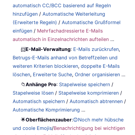
automatisch CC/BCC basierend auf Regeln
hinzufügen
/
Automatische Weiterleitung
(Erweiterte Regeln)
/
Automatische Grußformel
einfügen
/
Mehrfachadressierte E-Mails
automatisch in Einzelnachrichten aufteilen
…
📨
E-Mail-Verwaltung
:
E-Mails zurückrufen
,
Betrugs-E-Mails anhand von Betreffzeilen und
weiteren Kriterien blockieren
,
doppelte E-Mails
löschen
,
Erweiterte Suche
,
Ordner organisieren
…
📁
Anhänge Pro
:
Stapelweise speichern
/
Stapelweise lösen
/
Stapelweise komprimieren
/
Automatisch speichern
/
Automatisch abtrennen
/
Automatische Komprimierung
…
🌟
Oberflächenzauber
:
😊Noch mehr hübsche
und coole Emojis
/
Benachrichtigung bei wichtigen