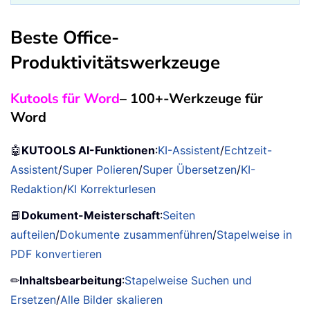
Beste Office-
Produktivitätswerkzeuge
Kutools für Word
– 100+-Werkzeuge für
Word
🤖
KUTOOLS AI-Funktionen
:
KI-Assistent
/
Echtzeit-
Assistent
/
Super Polieren
/
Super Übersetzen
/
KI-
Redaktion
/
KI Korrekturlesen
📘
Dokument-Meisterschaft
:
Seiten
aufteilen
/
Dokumente zusammenführen
/
Stapelweise in
PDF konvertieren
✏
Inhaltsbearbeitung
:
Stapelweise Suchen und
Ersetzen
/
Alle Bilder skalieren