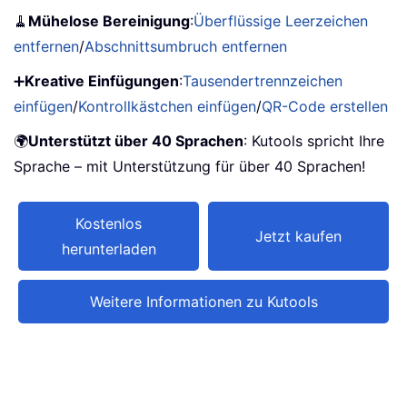
🧹
Mühelose Bereinigung
:
Überflüssige Leerzeichen
entfernen
/
Abschnittsumbruch entfernen
➕
Kreative Einfügungen
:
Tausendertrennzeichen
einfügen
/
Kontrollkästchen einfügen
/
QR-Code erstellen
🌍
Unterstützt über 40 Sprachen
: Kutools spricht Ihre
Sprache – mit Unterstützung für über 40 Sprachen!
Kostenlos
Jetzt kaufen
herunterladen
Weitere Informationen zu Kutools