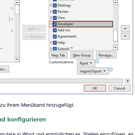
“ zu Ihrem Menüband hinzugefügt.
nd konfigurieren
rmulare in Word und ermöglichen es, Stellen einzufügen, an