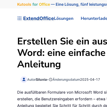
Kutools
for
Office
— Eine Lösung, fünf leistungss
ExtendOffice
Lösungen
Herunterlad
Erstellen Sie ein au
Word: eine einfache 
Anleitung
Autor
Siluvia
•
Änderungsdatum
2025-04-17
Die ausfüllbaren Formulare von Microsoft Word 
erstellen, die Benutzereingaben erfordern – etwa
Anleitung begleitet Sie Schritt für Schritt durch