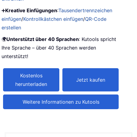
➕
Kreative Einfügungen
:
Tausendertrennzeichen
einfügen
/
Kontrollkästchen einfügen
/
QR-Code
erstellen
🌍
Unterstützt über 40 Sprachen
: Kutools spricht
Ihre Sprache – über 40 Sprachen werden
unterstützt!
Kostenlos
Jetzt kaufen
herunterladen
Weitere Informationen zu Kutools