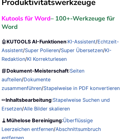
Produktivitätswerkzeuge
Kutools für Word
– 100+-Werkzeuge für
Word
🤖
KUTOOLS AI-Funktionen
:
KI-Assistent
/
Echtzeit-
Assistent
/
Super Polieren
/
Super Übersetzen
/
KI-
Redaktion
/
KI Korrekturlesen
📘
Dokument-Meisterschaft
:
Seiten
aufteilen
/
Dokumente
zusammenführen
/
Stapelweise in PDF konvertieren
✏
Inhaltsbearbeitung
:
Stapelweise Suchen und
Ersetzen
/
Alle Bilder skalieren
🧹
Mühelose Bereinigung
:
Überflüssige
Leerzeichen entfernen
/
Abschnittsumbruch
entfernen