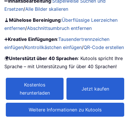
✏
Inhaltsbearbeitung
:
Stapelweise Suchen und
Ersetzen
/
Alle Bilder skalieren
🧹
Mühelose Bereinigung
:
Überflüssige Leerzeichen
entfernen
/
Abschnittsumbruch entfernen
➕
Kreative Einfügungen
:
Tausendertrennzeichen
einfügen
/
Kontrollkästchen einfügen
/
QR-Code erstellen
🌍
Unterstützt über 40 Sprachen
: Kutools spricht Ihre
Sprache – mit Unterstützung für über 40 Sprachen!
Kostenlos
Jetzt kaufen
herunterladen
Weitere Informationen zu Kutools