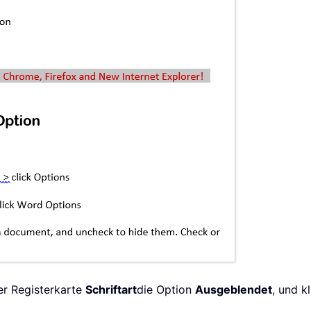
der Registerkarte
Schriftart
die Option
Ausgeblendet
, und k