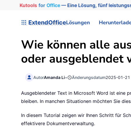
Kutools
for
Office
— Eine Lösung, fünf leistungss
ExtendOffice
Lösungen
Herunterlad
Wie können alle aus
oder ausgeblendet 
Autor
Amanda Li
•
Änderungsdatum
2025-01-21
Ausgeblendeter Text in Microsoft Word ist eine p
bleiben. In manchen Situationen möchten Sie die
In diesem Tutorial zeigen wir Ihnen Schritt für Sc
effektivere Dokumentverwaltung.