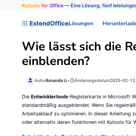
Kutools
for
Office
— Eine Lösung, fünf leistungss
ExtendOffice
Lösungen
Herunterlad
Wie lässt sich die R
einblenden?
Autor
Amanda Li
•
Änderungsdatum
2025-02-12
Die
Entwicklertools
-Registerkarte in Microsoft 
standardmäßig ausgeblendet. Wenn Sie regelmäßig
Arbeitsablauf zu optimieren. In dieser Anleitung z
oder alternativ deren Funktionen mit Kutools für