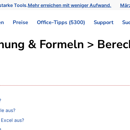
tarke Tools.
Mehr erreichen mit weniger Aufwand.
März
en
Preise
Office-Tipps (5300)
Support
Su
hnung & Formeln > Bere
?
le aus?
 Excel aus?