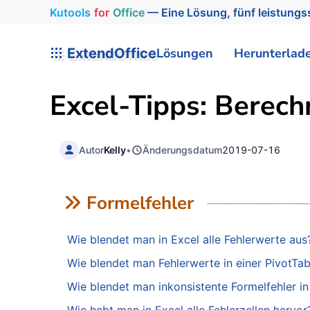
Kutools
for
Office
— Eine Lösung, fünf leistungss
ExtendOffice
Lösungen
Herunterlad
Excel-Tipps: Berec
Autor
Kelly
•
Änderungsdatum
2019-07-16
Formelfehler
Wie blendet man in Excel alle Fehlerwerte aus
Wie blendet man Fehlerwerte in einer PivotTab
Wie blendet man inkonsistente Formelfehler in